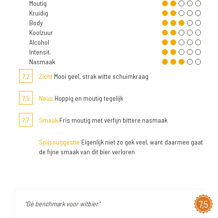
Moutig
Kruidig
Body
Koolzuur
Alcohol
Intensit.
Nasmaak
7,2
Zicht
Mooi geel, strak witte schuimkraag
7,5
Neus
Hoppig en moutig tegelijk
7,7
Smaak
Fris moutig met verfijn bittere nasmaak
Spijssuggestie
Eigenlijk niet zo gek veel, want daarmee gaat
de fijne smaak van dit bier verloren
7,5
"Dé benchmark voor witbier"