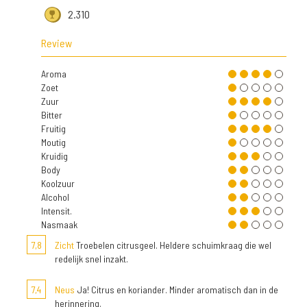
2.310
Review
Aroma
Zoet
Zuur
Bitter
Fruitig
Moutig
Kruidig
Body
Koolzuur
Alcohol
Intensit.
Nasmaak
7,8
Zicht
Troebelen citrusgeel. Heldere schuimkraag die wel
redelijk snel inzakt.
7,4
Neus
Ja! Citrus en koriander. Minder aromatisch dan in de
herinnering.