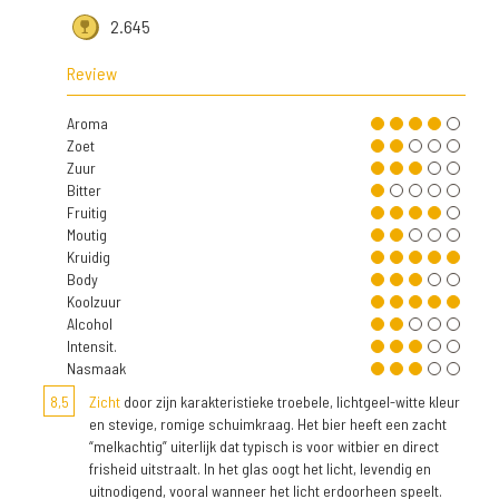
2.645
Review
Aroma
Zoet
Zuur
Bitter
Fruitig
Moutig
Kruidig
Body
Koolzuur
Alcohol
Intensit.
Nasmaak
8,5
Zicht
door zijn karakteristieke troebele, lichtgeel-witte kleur
en stevige, romige schuimkraag. Het bier heeft een zacht
“melkachtig” uiterlijk dat typisch is voor witbier en direct
frisheid uitstraalt. In het glas oogt het licht, levendig en
uitnodigend, vooral wanneer het licht erdoorheen speelt.