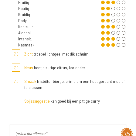
Fruitig
Moutig
Kruidig
Body
Koolzuur
Alcohol
Intensit.
Nasmaak
7,0
Zicht
troebel lichtgeel met dik schuim
7,0
Neus
beetje zurige citrus, koriander
7,0
Smaak
frisbitter biertje, prima om een heet gerecht mee af
te blussen
Spijssuggestie
kan goed bij een pittige curry
7,5
"prima dorstlesser"