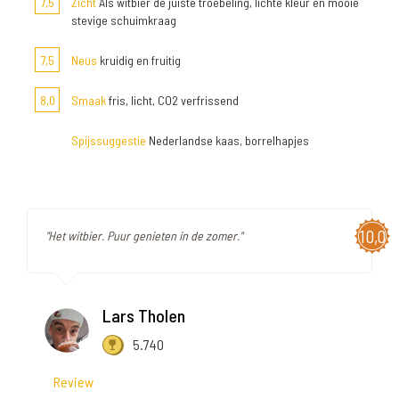
7,5
Zicht
Als witbier de juiste troebeling, lichte kleur en mooie
stevige schuimkraag
7,5
Neus
kruidig en fruitig
8,0
Smaak
fris, licht, CO2 verfrissend
Spijssuggestie
Nederlandse kaas, borrelhapjes
10,0
"Het witbier. Puur genieten in de zomer."
Lars Tholen
5.740
Review