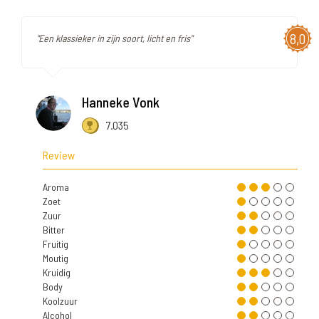
8,0
"Een klassieker in zijn soort, licht en fris"
Hanneke Vonk
7.035
Review
Aroma
Zoet
Zuur
Bitter
Fruitig
Moutig
Kruidig
Body
Koolzuur
Alcohol