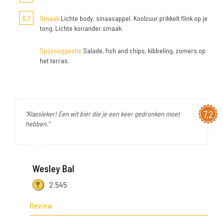
6,7
Smaak
Lichte body, sinaasappel. Koolzuur prikkelt flink op je
tong. Lichte koriander smaak.
Spijssuggestie
Salade, fish and chips, kibbeling, zomers op
het terras.
7,2
"Klassieker! Een wit bier die je een keer gedronken moet
hebben."
Wesley Bal
2.545
Review