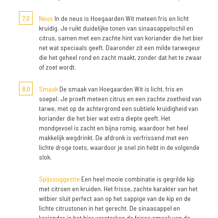
7,0
Neus
In de neus is Hoegaarden Wit meteen fris en licht
kruidig. Je ruikt duidelijke tonen van sinaasappelschil en
citrus, samen met een zachte hint van koriander die het bier
net wat speciaals geeft. Daaronder zit een milde tarwegeur
die het geheel rond en zacht maakt, zonder dat het te zwaar
of zoet wordt.
8,0
Smaak
De smaak van Hoegaarden Wit is licht, fris en
soepel. Je proeft meteen citrus en een zachte zoetheid van
tarwe, met op de achtergrond een subtiele kruidigheid van
koriander die het bier wat extra diepte geeft. Het
mondgevoel is zacht en bijna romig, waardoor het heel
makkelijk wegdrinkt. De afdronk is verfrissend met een
lichte droge toets, waardoor je snel zin hebt in de volgende
slok.
Spijssuggestie
Een heel mooie combinatie is gegrilde kip
met citroen en kruiden. Het frisse, zachte karakter van het
witbier sluit perfect aan op het sappige van de kip en de
lichte citrustonen in het gerecht. De sinaasappel en
koriander in het bier versterken de frisse smaak van de