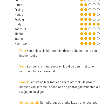
Bitter
Fruitig
Moutig
Kruidig
Body
Koolzuur
Alcohol
Intensit.
Nasmaak
Zicht
Kastanjebruin bier met lichtbruin schuim. Het is een
beetje troebel
Neus
Een volle romige, zoete en kruidige geur met tonen
van chocolade en karamel.
Smaak
Een stevig bier met een zoete afdronk. Je proeft
smaken van karamel, chocolade en gedroogde vruchten als
rozijntjes en vijgen.
Spijssuggestie
Een wildragout, sterke kazen of chocolade.