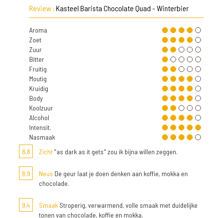
Review :
Kasteel Barista Chocolate Quad - Winterbier
Aroma
Zoet
Zuur
Bitter
Fruitig
Moutig
Kruidig
Body
Koolzuur
Alcohol
Intensit.
Nasmaak
8,8
Zicht
"as dark as it gets" zou ik bijna willen zeggen.
8,9
Neus
De geur laat je doen denken aan koffie, mokka en
chocolade.
9,4
Smaak
Stroperig, verwarmend, volle smaak met duidelijke
tonen van chocolade, koffie en mokka.