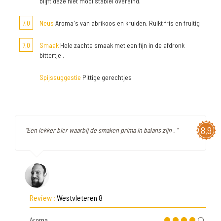
blijft deze niet mooi stabiel overeind.
7,0
Neus
Aroma's van abrikoos en kruiden. Ruikt fris en fruitig
7,0
Smaak
Hele zachte smaak met een fijn in de afdronk
bittertje .
Spijssuggestie
Pittige gerechtjes
8,9
"Een lekker bier waarbij de smaken prima in balans zijn . "
Review :
Westvleteren 8
Aroma