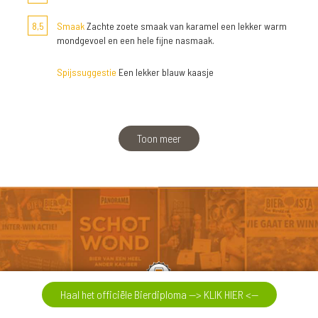
8,5
Smaak
Zachte zoete smaak van karamel een lekker warm
mondgevoel en een hele fijne nasmaak.
Spijssuggestie
Een lekker blauw kaasje
Toon meer
Haal het officiële Bierdiploma --> KLIK HIER <--