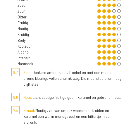
Zoet
Zuur
Bitter
Fruitig
Moutig
Kruidig
Body
Koolzuur
Alcohol
Intensit.
Nasmaak
8,7
Zicht
Donkere amber kleur. Troebel en met een mooie
crème kleurige volle schuimkraag. Die mooi stabiel omhoog
blijft staan.
8,0
Neus
Licht zoetige fruitige geur , karamel en gebrand mout.
7,5
Smaak
Moutig , vol van smaak waaronder kruiden en
karamel een warm mondgevoel en een bittertje in de
afdronk.