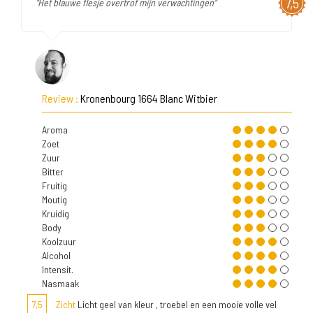
7,5
"Het blauwe flesje overtrof mijn verwachtingen"
Review :
Kronenbourg 1664 Blanc Witbier
Aroma
Zoet
Zuur
Bitter
Fruitig
Moutig
Kruidig
Body
Koolzuur
Alcohol
Intensit.
Nasmaak
7,5
Zicht
Licht geel van kleur , troebel en een mooie volle vel