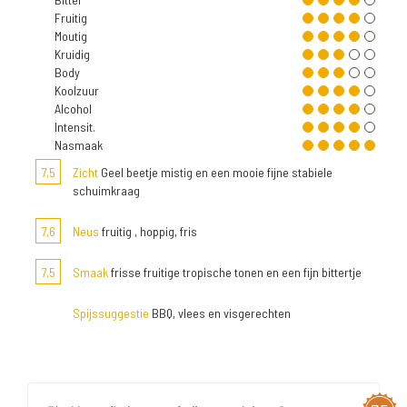
Fruitig
Moutig
Kruidig
Body
Koolzuur
Alcohol
Intensit.
Nasmaak
7,5
Zicht
Geel beetje mistig en een mooie fijne stabiele
schuimkraag
7,6
Neus
fruitig , hoppig, fris
7,5
Smaak
frisse fruitige tropische tonen en een fijn bittertje
Spijssuggestie
BBQ, vlees en visgerechten