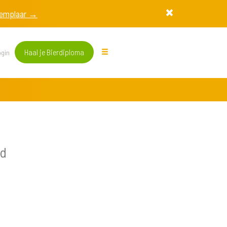
exemplaar →
Haal je Bierdiploma
gin
nd