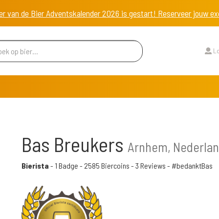
er van de Bier Adventskalender 2026 is gestart! Reserveer jouw 
Lo
Bas Breukers
Arnhem, Nederla
Bierista
-
1 Badge
-
2585 Biercoins
-
3 Reviews
- #bedanktBas