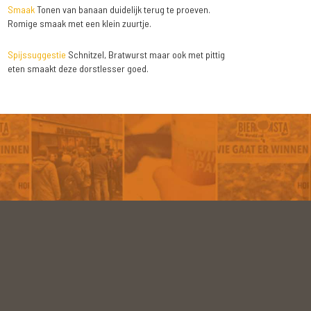
Smaak
Tonen van banaan duidelijk terug te proeven.
Romige smaak met een klein zuurtje.
Spijssuggestie
Schnitzel, Bratwurst maar ook met pittig
eten smaakt deze dorstlesser goed.