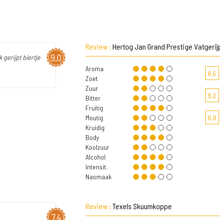
Review :
Hertog Jan Grand Prestige Vatgerij
9,0
 gerijpt biertje
Aroma
8,5
Zoet
Zuur
9,2
Bitter
Fruitig
Moutig
8,9
Kruidig
Body
Koolzuur
Alcohol
Intensit.
Nasmaak
Review :
Texels Skuumkoppe
7,4