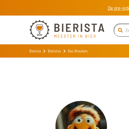
De pre-ord
Bierista
Bieristas
Bas Breukers