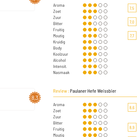
Aroma
7,5
Zoet
Zuur
7,0
Bitter
Fruitig
Moutig
7,7
Kruidig
Body
Koolzuur
Alcohol
Intensit.
Nasmaak
Review :
Paulaner Hefe Weissbier
8,3
Aroma
8,6
Zoet
Zuur
Bitter
8,9
Fruitig
Moutig