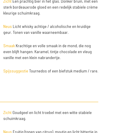
Zicht
Een prachtig bier in het glas. Donker bruin, met een
sterk bordeauxrode gloed en een redelijk stabiele crème
kleurige schuimkraag.
Neus
Licht whisky achtige / alcoholische en kruidige
geur. Tonen van vanille waarneembaar.
Smaak
Krachtige en volle smaak in de mond, die nog
even blijft hangen. Karamel, tintje chocolade en vleug
vanille met een klein nabrandertje.
Spijssuggestie
Tournedos of een biefstuk medium / rare.
Zicht
Goudgeel en licht troebel met een witte stabiele
schuimkraag.
Neus
Fruitig (tonen van citrus), moutig en licht bittertje in