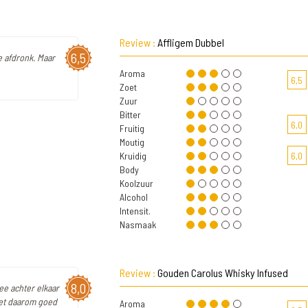
Review :
Affligem Dubbel
6,5
e afdronk. Maar
Aroma
6,5
Zoet
Zuur
Bitter
6,0
Fruitig
Moutig
Kruidig
6,0
Body
Koolzuur
Alcohol
Intensit.
Nasmaak
Review :
Gouden Carolus Whisky Infused
8,0
ee achter elkaar
het daarom goed
Aroma