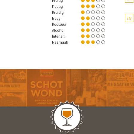
Fruitig
Moutig
Kruidig
Body
7,5
Koolzuur
Alcohol
Intensit.
Nasmaak