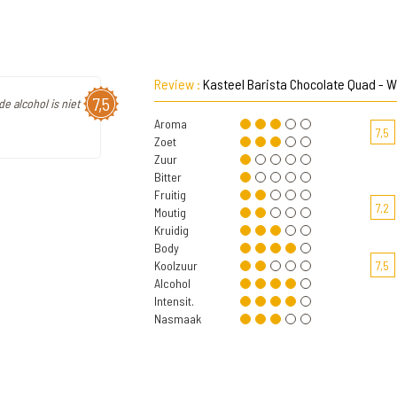
Review :
Kasteel Barista Chocolate Quad - W
7,5
e alcohol is niet
Aroma
7,5
Zoet
Zuur
Bitter
Fruitig
7,2
Moutig
Kruidig
Body
Koolzuur
7,5
Alcohol
Intensit.
Nasmaak