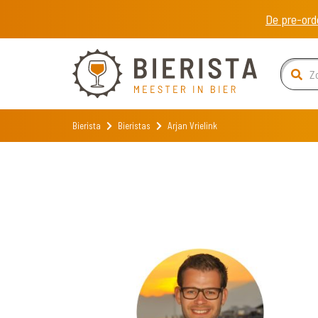
De pre-ord
Bierista
Bieristas
Arjan Vrielink