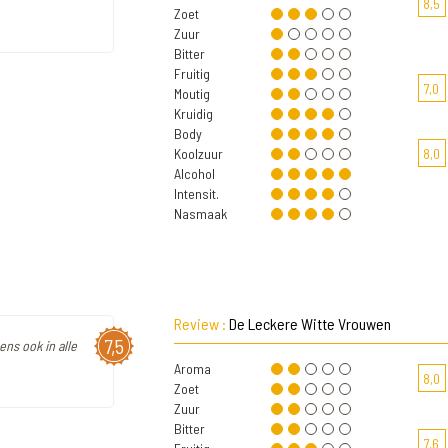
8,5
Zoet
Zuur
Bitter
Fruitig
7,0
Moutig
Kruidig
Body
Koolzuur
8,0
Alcohol
Intensit.
Nasmaak
Review :
De Leckere Witte Vrouwen
7,5
ens ook in alle
Aroma
8,0
Zoet
Zuur
Bitter
7,6