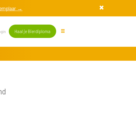
exemplaar →
Haal je Bierdiploma
gin
nd