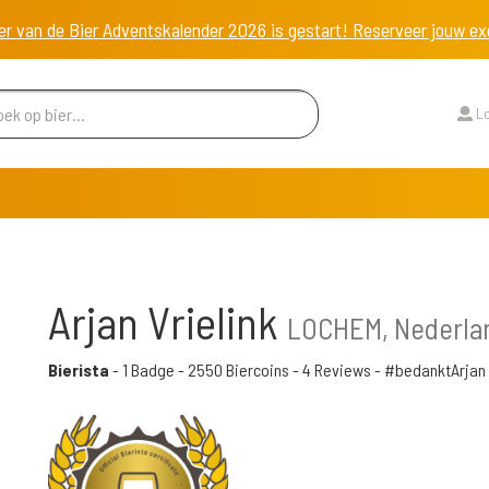
er van de Bier Adventskalender 2026 is gestart! Reserveer jouw 
Lo
Arjan Vrielink
LOCHEM, Nederla
Bierista
-
1 Badge
-
2550 Biercoins
-
4 Reviews
- #bedanktArjan