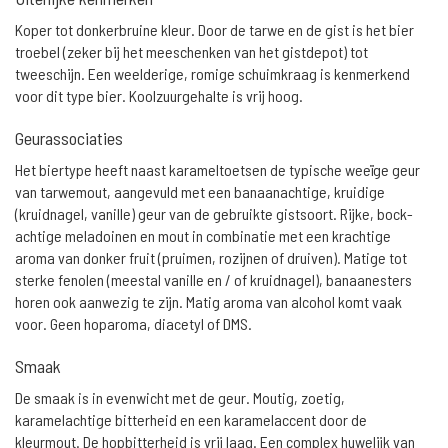
Koper tot donkerbruine kleur. Door de tarwe en de gist is het bier
troebel (zeker bij het meeschenken van het gistdepot) tot
tweeschijn. Een weelderige, romige schuimkraag is kenmerkend
voor dit type bier. Koolzuurgehalte is vrij hoog.
Geurassociaties
Het biertype heeft naast karameltoetsen de typische weeïge geur
van tarwemout, aangevuld met een banaanachtige, kruidige
(kruidnagel, vanille) geur van de gebruikte gistsoort. Rijke, bock-
achtige meladoinen en mout in combinatie met een krachtige
aroma van donker fruit (pruimen, rozijnen of druiven). Matige tot
sterke fenolen (meestal vanille en / of kruidnagel), banaanesters
horen ook aanwezig te zijn. Matig aroma van alcohol komt vaak
voor. Geen hoparoma, diacetyl of DMS.
Smaak
De smaak is in evenwicht met de geur. Moutig, zoetig,
karamelachtige bitterheid en een karamelaccent door de
kleurmout. De hopbitterheid is vrij laag. Een complex huwelijk van