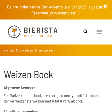
De pre-order van de Bier Adventskalender 2026 is gestart!
Reserveer jouw exemplaar →
Toggle
navigat
Bierista
Bierstijlen
Weizen Bock
Weizen Bock
Algemene kenmerken
Een Weizen(doppel)bock is van origine een typisch Duits speciaal
donker Weizen (tarwe)bier met 6 tot 8 Vol% alcohol.
Uiterlijke kenmerken