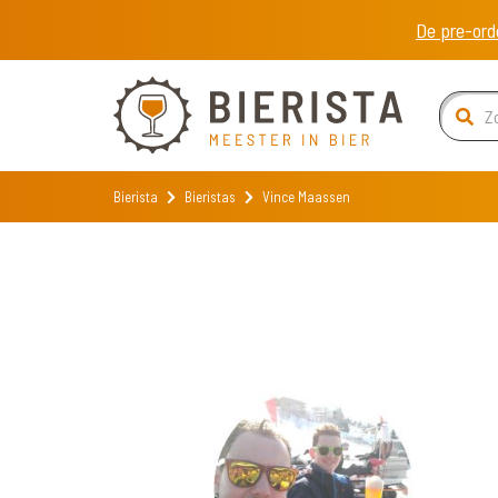
De pre-ord
Bierista
Bieristas
Vince Maassen