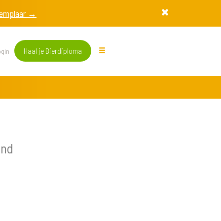
exemplaar →
Haal je Bierdiploma
gin
and