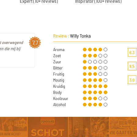
Expert (10+ reviews)
Inspirator (100+ reviews)
Review :
Willy Tonka
7,7
met overwegend
n die mij bij
Aroma
6,3
Zoet
Zuur
8,5
Bitter
Fruitig
Moutig
3,0
Kruidig
Body
Koolzuur
Alcohol