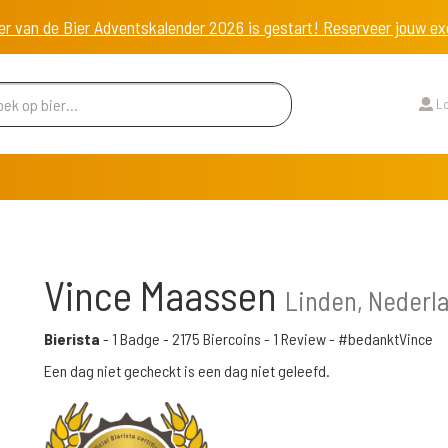
er van de Bier Adventskalender 2026 is gestart! Reserveer jouw 
Lo
Vince Maassen
Linden, Nederl
Bierista
-
1 Badge
-
2175 Biercoins
-
1 Review
- #bedanktVince
Een dag niet gecheckt is een dag niet geleefd.