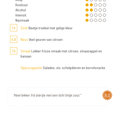
Koolzuur
Alcohol
Intensit.
Nasmaak
7,4
Zicht
Beetje troebel met gelige kleur
6,8
Neus
Veel geuren van citroen
7,6
Smaak
Lekker frisse smaak met citroen, sinaasappel en
banaan
Spijssuggestie
Salades, vis, schelpdieren en borrelsnacks
8,0
"Heel lekker fris biertje met een licht tintje zout."