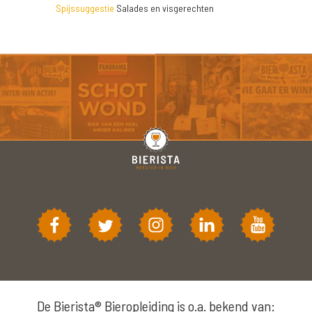
Spijssuggestie
Salades en visgerechten
De Bierista® Bieropleiding is o.a. bekend van: