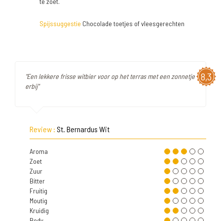
te zoet.
Spijssuggestie
Chocolade toetjes of vleesgerechten
8,3
"Een lekkere frisse witbier voor op het terras met een zonnetje
erbij"
Review :
St. Bernardus Wit
Aroma
Zoet
Zuur
Bitter
Fruitig
Moutig
Kruidig
Body