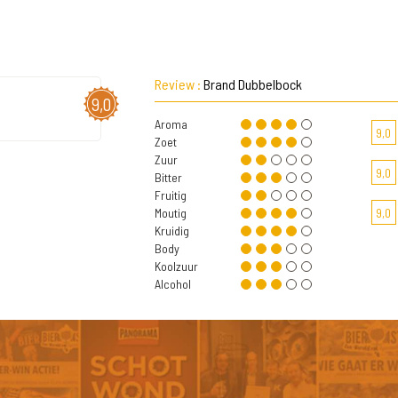
Review :
Brand Dubbelbock
9,0
Aroma
9,0
Zoet
Zuur
9,0
Bitter
Fruitig
Moutig
9,0
Kruidig
Body
Koolzuur
Alcohol