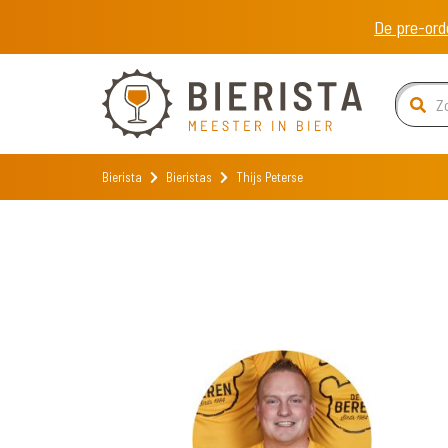
De pre-ord
Bierista
Bieristas
Thijs Peterse