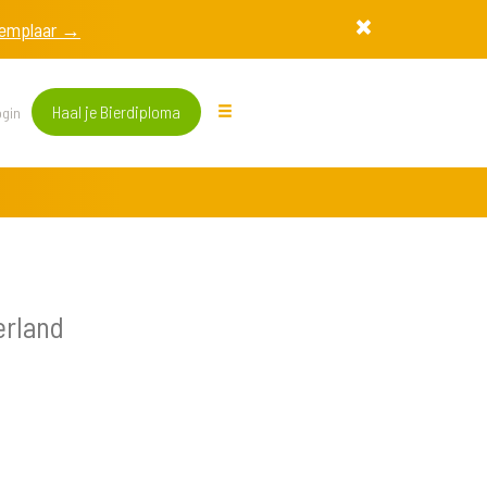
exemplaar →
Haal je Bierdiploma
gin
erland