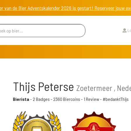
er van de Bier Adventskalender 2026 is gestart! Reserveer jouw 
Lo
Thijs Peterse
Zoetermeer , Ned
Bierista
-
2 Badges
-
2360 Biercoins
-
1 Review
- #bedanktThijs