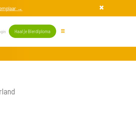
exemplaar →
Haal je Bierdiploma
gin
rland