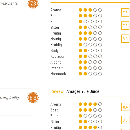
7,8
 maar net te
Aroma
7,5
Zoet
Zuur
7,6
Bitter
Fruitig
Moutig
8,0
Kruidig
Body
Koolzuur
Alcohol
Intensit.
Nasmaak
Review :
Amager Yule Juice
8,6
, erg fruitig,
Aroma
8,4
Zoet
Zuur
8,6
Bitter
Fruitig