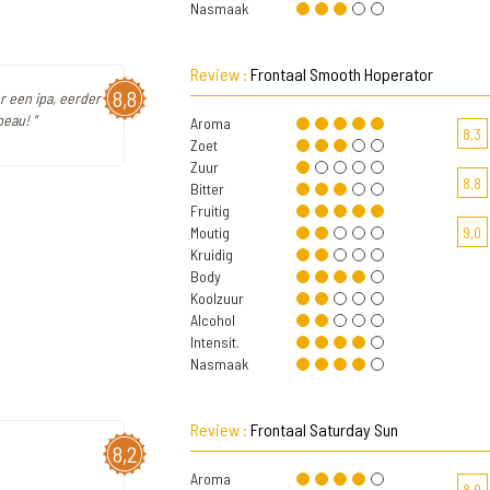
Nasmaak
Review :
Frontaal Smooth Hoperator
8,8
oor een ipa, eerder
peau! "
Aroma
8,3
Zoet
Zuur
8,8
Bitter
Fruitig
Moutig
9,0
Kruidig
Body
Koolzuur
Alcohol
Intensit.
Nasmaak
Review :
Frontaal Saturday Sun
8,2
Aroma
8,0