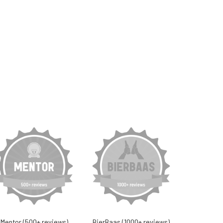
Mentor (500+ reviews)
BierBaas (1000+ reviews)