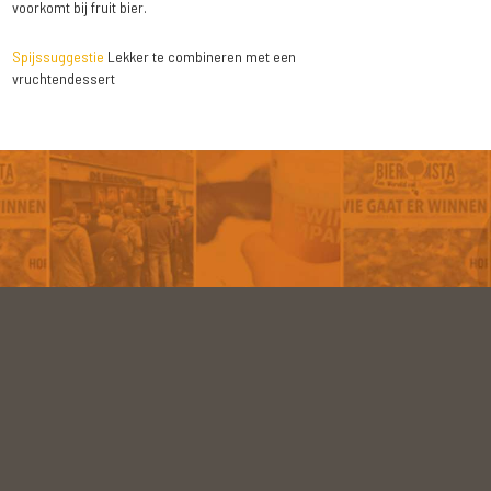
voorkomt bij fruit bier.
Spijssuggestie
Lekker te combineren met een
vruchtendessert