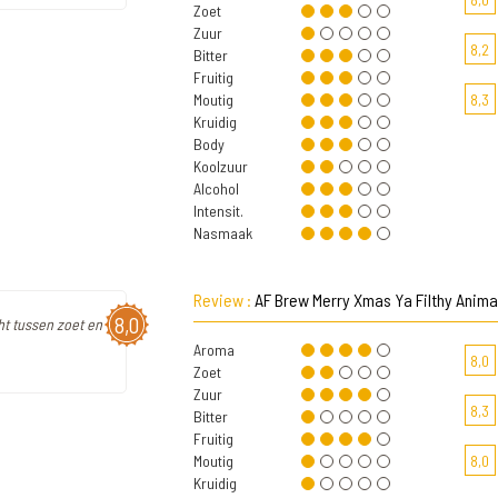
Zoet
Zuur
8,2
Bitter
Fruitig
Moutig
8,3
Kruidig
Body
Koolzuur
Alcohol
Intensit.
Nasmaak
Review :
AF Brew Merry Xmas Ya Filthy Anima
8,0
ht tussen zoet en
Aroma
8,0
Zoet
Zuur
8,3
Bitter
Fruitig
Moutig
8,0
Kruidig