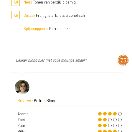
7,0
Neus
Tonen van perzik, bloemig
7,5
Smaak
Fruitig, sterk, iets alcoholisch
Spijssuggestie
Borrelplank
7,3
"Lekker blond bier met volle moutige smaak"
Review :
Petrus Blond
Aroma
Zoet
Zuur
Bitter