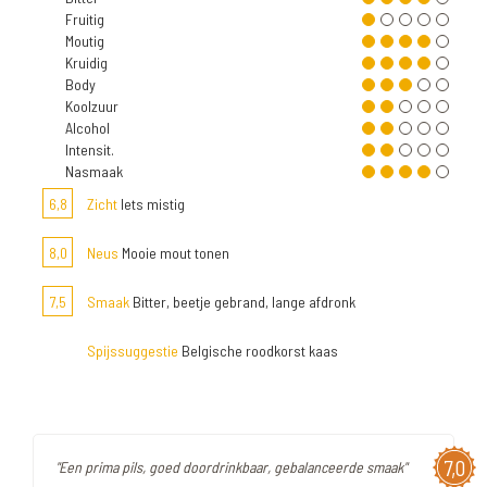
Fruitig
Moutig
Kruidig
Body
Koolzuur
Alcohol
Intensit.
Nasmaak
6,8
Zicht
Iets mistig
8,0
Neus
Mooie mout tonen
7,5
Smaak
Bitter, beetje gebrand, lange afdronk
Spijssuggestie
Belgische roodkorst kaas
7,0
"Een prima pils, goed doordrinkbaar, gebalanceerde smaak"