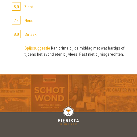
8,0
Zicht
7,5
Neus
8,0
Smaak
Spijssuggestie
Kan prima bij de middag met wat hartigs of
tijdens het avond eten bij vlees. Past niet bij visgerechten.