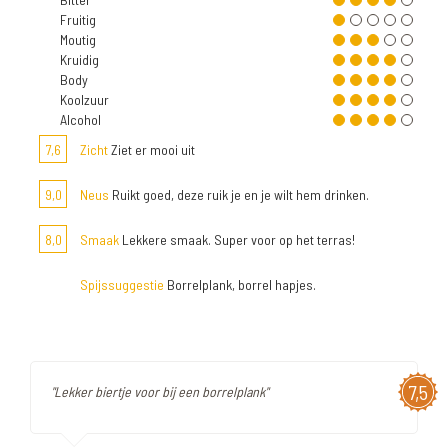
Fruitig
Moutig
Kruidig
Body
Koolzuur
Alcohol
7,6
Zicht
Ziet er mooi uit
9,0
Neus
Ruikt goed, deze ruik je en je wilt hem drinken.
8,0
Smaak
Lekkere smaak. Super voor op het terras!
Spijssuggestie
Borrelplank, borrel hapjes.
7,5
"Lekker biertje voor bij een borrelplank"