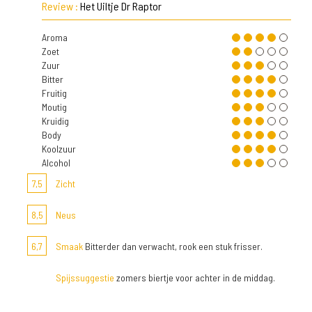
Review :
Het Uiltje Dr Raptor
Aroma
Zoet
Zuur
Bitter
Fruitig
Moutig
Kruidig
Body
Koolzuur
Alcohol
7,5
Zicht
8,5
Neus
6,7
Smaak
Bitterder dan verwacht, rook een stuk frisser.
Spijssuggestie
zomers biertje voor achter in de middag.