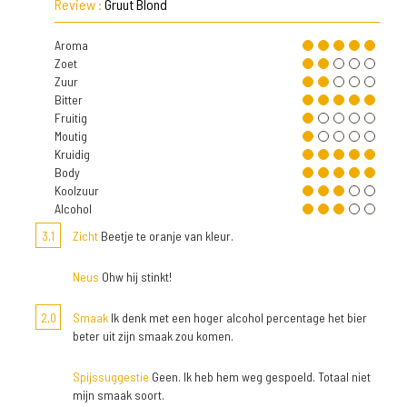
Review :
Gruut Blond
Aroma
Zoet
Zuur
Bitter
Fruitig
Moutig
Kruidig
Body
Koolzuur
Alcohol
3,1
Zicht
Beetje te oranje van kleur.
Neus
Ohw hij stinkt!
2,0
Smaak
Ik denk met een hoger alcohol percentage het bier
beter uit zijn smaak zou komen.
Spijssuggestie
Geen. Ik heb hem weg gespoeld. Totaal niet
mijn smaak soort.