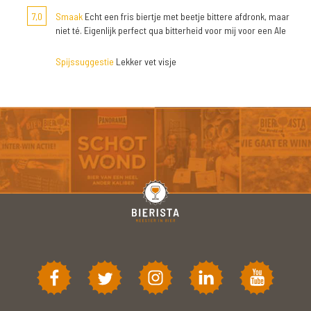
7,0
Smaak
Echt een fris biertje met beetje bittere afdronk, maar
niet té. Eigenlijk perfect qua bitterheid voor mij voor een Ale
Spijssuggestie
Lekker vet visje