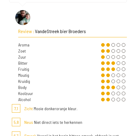
Review :
VandeStreek bier Broeders
Aroma
Zoet
Zuur
Bitter
Fruitig
Moutig
Kruidig
Body
Koolzuur
Alcohol
7,1
Zicht
Mooie donkeroranje kleur.
5,8
Neus
Niet direct iets te herkennen
6,7
Smaak
Vooral in het begin bittere smaak, afdronk is wat