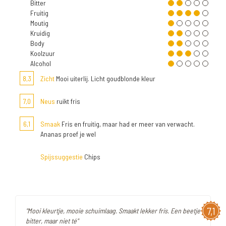
Bitter
Fruitig
Moutig
Kruidig
Body
Koolzuur
Alcohol
8,3
Zicht
Mooi uiterlij. Licht goudblonde kleur
7,0
Neus
ruikt fris
6,1
Smaak
Fris en fruitig, maar had er meer van verwacht.
Ananas proef je wel
Spijssuggestie
Chips
7,1
"Mooi kleurtje, mooie schuimlaag. Smaakt lekker fris. Een beetje
bitter, maar niet té"