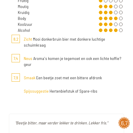
Fruitig
Moutig
Kruidig
Body
Koolzuur
Alcohol
8,2
Zicht
Mooi donkerbruin bier met donkere luchtige
schuimkraag
7,4
Neus
Aroma's komen je tegemoet en ook een lichte koffie?
geur
7,9
Smaak
Een beetje zoet met een bittere afdronk
Spijssuggestie
Hertenbiefstuk of Spare-ribs
6,7
"Beetje bitter, maar verder lekker te drinken. Lekker fris."