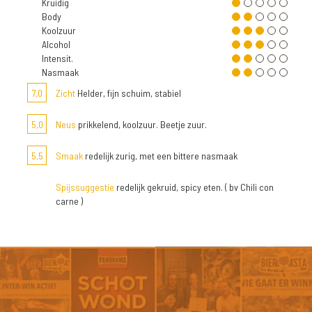
Kruidig
Body
Koolzuur
Alcohol
Intensit.
Nasmaak
7,0
Zicht
Helder, fijn schuim, stabiel
5,0
Neus
prikkelend, koolzuur. Beetje zuur.
5,5
Smaak
redelijk zurig, met een bittere nasmaak
Spijssuggestie
redelijk gekruid, spicy eten. ( bv Chili con
carne )