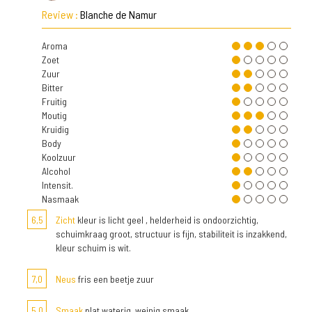
Review :
Blanche de Namur
Aroma
Zoet
Zuur
Bitter
Fruitig
Moutig
Kruidig
Body
Koolzuur
Alcohol
Intensit.
Nasmaak
6,5
Zicht
kleur is licht geel , helderheid is ondoorzichtig,
schuimkraag groot, structuur is fijn, stabiliteit is inzakkend,
kleur schuim is wit.
7,0
Neus
fris een beetje zuur
5,0
Smaak
plat waterig, weinig smaak