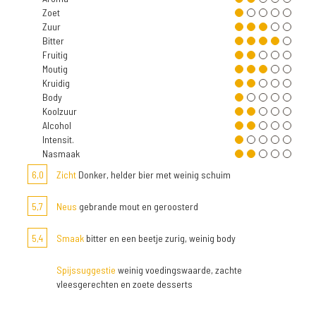
Zoet
Zuur
Bitter
Fruitig
Moutig
Kruidig
Body
Koolzuur
Alcohol
Intensit.
Nasmaak
6,0
Zicht
Donker, helder bier met weinig schuim
5,7
Neus
gebrande mout en geroosterd
5,4
Smaak
bitter en een beetje zurig, weinig body
Spijssuggestie
weinig voedingswaarde, zachte
vleesgerechten en zoete desserts