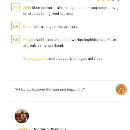
7,0
Zicht
kleur donker bruin, mistig, schuimkraag beige, stevig
en stabiel, romig. veel koolzuur
5,0
Neus
licht kruidige milde aroma's
6,0
Smaak
zachte indruk met aanwezige hopbitterheid. Bittere
afdronk, samentrekkend.
Spijssuggestie
zoete dessert, licht gekruid vlees.
7,0
"lekker verfrissend bier met een bitter eind"
Review :
Tongerlo Blond Lux