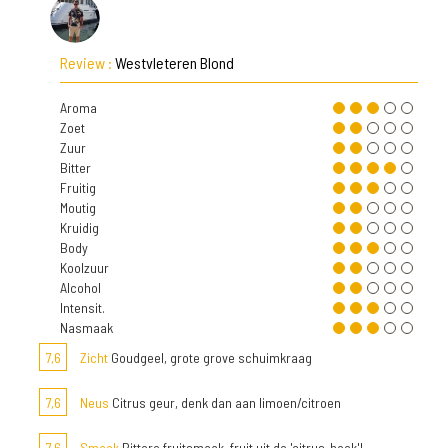
Review :
Westvleteren Blond
Aroma
Zoet
Zuur
Bitter
Fruitig
Moutig
Kruidig
Body
Koolzuur
Alcohol
Intensit.
Nasmaak
7,6
Zicht
Goudgeel, grote grove schuimkraag
7,6
Neus
Citrus geur, denk dan aan limoen/citroen
7,6
Smaak
Bittere fruitsmaak, fruit uit de 'citrus-hoek'!