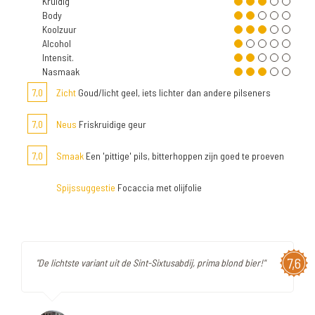
Kruidig
Body
Koolzuur
Alcohol
Intensit.
Nasmaak
7,0
Zicht
Goud/licht geel, iets lichter dan andere pilseners
7,0
Neus
Friskruidige geur
7,0
Smaak
Een 'pittige' pils, bitterhoppen zijn goed te proeven
Spijssuggestie
Focaccia met olijfolie
7,6
"De lichtste variant uit de Sint-Sixtusabdij, prima blond bier!"