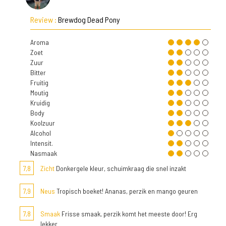
Review :
Brewdog Dead Pony
Aroma
Zoet
Zuur
Bitter
Fruitig
Moutig
Kruidig
Body
Koolzuur
Alcohol
Intensit.
Nasmaak
7,8
Zicht
Donkergele kleur, schuimkraag die snel inzakt
7,9
Neus
Tropisch boeket! Ananas, perzik en mango geuren
7,8
Smaak
Frisse smaak, perzik komt het meeste door! Erg
lekker