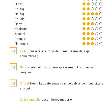
Bitter
Fruitig
Moutig
Kruidig
Body
Koolzuur
Alcohol
Intensit.
Nasmaak
8,1
Zicht
Donkerbruine/rode kleur, met crèmekleurige
schuimkraag
8,1
Neus
Zoete geur, voornamelijk karamel! Ook tonen van
rozijnen
8,1
Smaak
Heerlijke zoete smaak van de gebrande mout, bittere
afdronk!
Spijssuggestie
Desembrood met brie