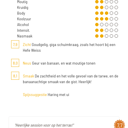
Moutig
Kruidig
Body
Koolzuur
Alcohol
Intensit.
Nasmaak
7,9
Zicht
Goudgelig, giga schuimkraag, zoals het hoort bij een
Hefe Weiss
8,0
Neus
Geur van banaan, en wat moutige tonen
8,1
Smaak
De zachtheid en het volle gevoel van de tarwe, en de
banaanachtige smaak van de gist. Heerlijk!
Spijssuggestie
Haring met ui
7,7
"Heerlijke session voor op het terras!"