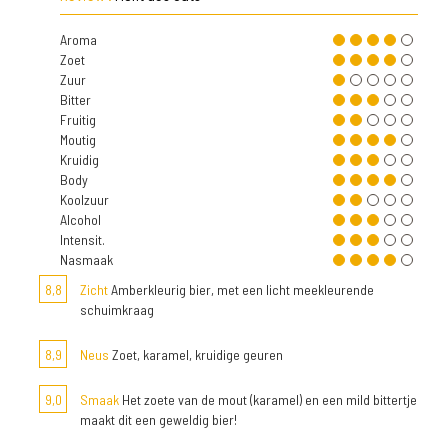
Aroma
Zoet
Zuur
Bitter
Fruitig
Moutig
Kruidig
Body
Koolzuur
Alcohol
Intensit.
Nasmaak
8,8
Zicht
Amberkleurig bier, met een licht meekleurende
schuimkraag
8,9
Neus
Zoet, karamel, kruidige geuren
9,0
Smaak
Het zoete van de mout (karamel) en een mild bittertje
maakt dit een geweldig bier!