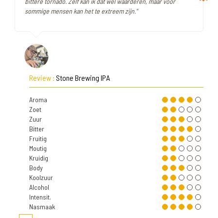
bittere tornado. Zelf kan ik dat wel waarderen, maar voor
sommige mensen kan het te extreem zijn."
Review :
Stone Brewing IPA
Aroma
Zoet
Zuur
Bitter
Fruitig
Moutig
Kruidig
Body
Koolzuur
Alcohol
Intensit.
Nasmaak