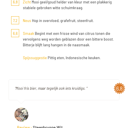
6,8
Zicht
Mooi geel/goud helder van kleur met een plakkerig
stabiele gebroken witte schuimkraag.
7,2
Neus
Hop in overvloed, grafefruit, steenfruit.
6,6
Smaak
Begint met een frisse wind van citrus tonen die
vervolgens weg worden geblazen door een bittere boost.
Bitterje blijft lang hangen in de naasmaak.
Spijssuggestie
Pittig eten, Indonesische keuken.
6,8
"Mooi fris bier, maar tegelijk ook iets kruidigs. "
Review :
Steenbrugge Wit