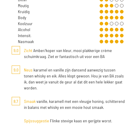
Moutig
Kruidig
Body
Koolzuur
Alcohol
Intensit.
Nasmaak
9,0
Zicht
Amber/koper van kleur, mooi plakkerige crème
schuimkraag. Ziet er fantastisch uit voor een BA
9,0
Neus
karamel en vanille zijn dansend aanwezig tussen
tonen whisky en eik. Alles klopt gewoon. Hou je van BA zoals
ik, dan weet je vanuit de geur al dat dit een hele lekker gaat
worden.
8,7
Smaak
vanille, karamell met een vleugje honing, schitterend
in balans met whisky en een mooie hout smaak.
Spijssuggestie
Flinke stevige kaas en gerijpte worst.