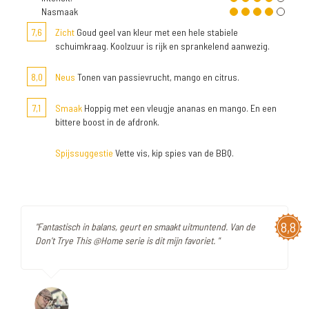
Nasmaak
7,6
Zicht
Goud geel van kleur met een hele stabiele
schuimkraag. Koolzuur is rijk en sprankelend aanwezig.
8,0
Neus
Tonen van passievrucht, mango en citrus.
7,1
Smaak
Hoppig met een vleugje ananas en mango. En een
bittere boost in de afdronk.
Spijssuggestie
Vette vis, kip spies van de BBQ.
8,8
"Fantastisch in balans, geurt en smaakt uitmuntend. Van de
Don't Trye This @Home serie is dit mijn favoriet. "