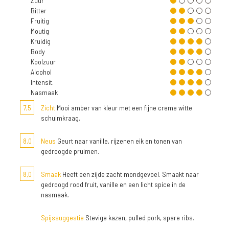
Zuur
Bitter
Fruitig
Moutig
Kruidig
Body
Koolzuur
Alcohol
Intensit.
Nasmaak
7,5
Zicht
Mooi amber van kleur met een fijne creme witte
schuimkraag.
8,0
Neus
Geurt naar vanille, rijzenen eik en tonen van
gedroogde pruimen.
8,0
Smaak
Heeft een zijde zacht mondgevoel. Smaakt naar
gedroogd rood fruit, vanille en een licht spice in de
nasmaak.
Spijssuggestie
Stevige kazen, pulled pork, spare ribs.