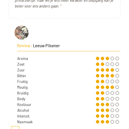
prima biertje. Maar wil je iets meer karakter en diepgang kan je
beter voor iets anders gaan. "
Review :
Leeuw Pilsener
Aroma
Zoet
Zuur
Bitter
Fruitig
Moutig
Kruidig
Body
Koolzuur
Alcohol
Intensit.
Nasmaak