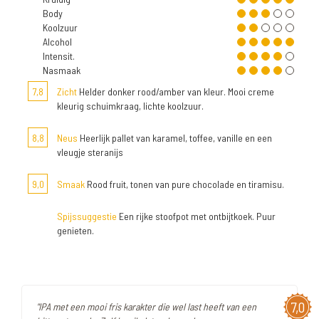
Body
Koolzuur
Alcohol
Intensit.
Nasmaak
7,8
Zicht
Helder donker rood/amber van kleur. Mooi creme
kleurig schuimkraag, lichte koolzuur.
8,8
Neus
Heerlijk pallet van karamel, toffee, vanille en een
vleugje steranijs
9,0
Smaak
Rood fruit, tonen van pure chocolade en tiramisu.
Spijssuggestie
Een rijke stoofpot met ontbijtkoek. Puur
genieten.
7,0
"IPA met een mooi fris karakter die wel last heeft van een