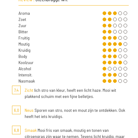
Aroma
Zoet
Zuur
Bitter
Fruitig
Moutig
Kruidig
Body
Koolzuur
Alcohol
Intensit.
Nasmaak
7,4
Zicht
lich stro van kleur, heeft een licht haze. Mooi wit
plakkend schuim met een fijne belletjes.
6,0
Neus
Sporen van stro, noot en mout zijn te ontdekken. Ook
heeft het iets kruidigs.
6,8
Smaak
Mooi fris van smaak, moutig en tonen van
citroengras zijn waar te nemen. Tevens licht kruidig, maar