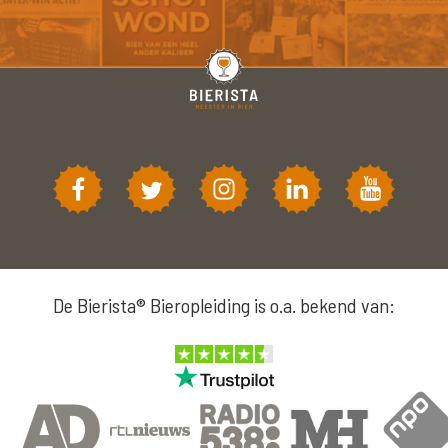
De Bierista® Bieropleiding is o.a. bekend van: