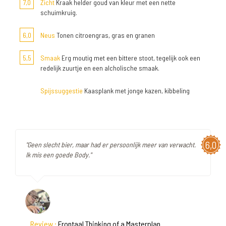
7,0
Zicht
Kraak helder goud van kleur met een nette
schuimkruig.
6,0
Neus
Tonen citroengras, gras en granen
5,5
Smaak
Erg moutig met een bittere stoot, tegelijk ook een
redelijk zuurtje en een alcholische smaak.
Spijssuggestie
Kaasplank met jonge kazen, kibbeling
6,0
"Geen slecht bier, maar had er persoonlijk meer van verwacht.
Ik mis een goede Body."
Review :
Frontaal Thinking of a Masterplan