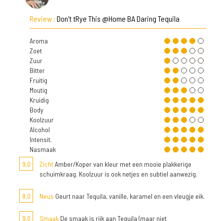
Review :
Don't tRye This @Home BA Daring Tequila
Aroma
Zoet
Zuur
Bitter
Fruitig
Moutig
Kruidig
Body
Koolzuur
Alcohol
Intensit.
Nasmaak
9,0
Zicht
Amber/Koper van kleur met een mooie plakkerige
schuimkraag. Koolzuur is ook netjes en subtiel aanwezig.
8,0
Neus
Geurt naar Tequila, vanille, karamel en een vleugje eik.
9,0
Smaak
De smaak is rijk aan Tequila (maar niet