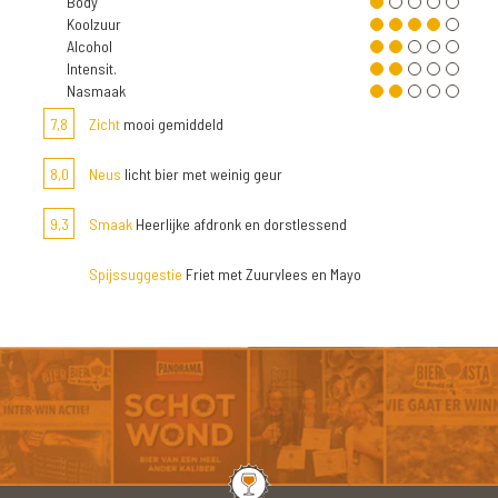
Body
Koolzuur
Alcohol
Intensit.
Nasmaak
7,8
Zicht
mooi gemiddeld
8,0
Neus
licht bier met weinig geur
9,3
Smaak
Heerlijke afdronk en dorstlessend
Spijssuggestie
Friet met Zuurvlees en Mayo