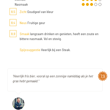
Nasmaak
8,5
Zicht
Goudgeel van kleur
8,4
Neus
Fruitige geur
8,9
Smaak
langzaam drinken en genieten, heeft een zoute en
bittere nasmaak. Vol en stevig.
Spijssuggestie
Heerlijk bij een Steak.
7,9
"Heerlijk fris bier, vooral op een zonnige namiddag als je het
gras hebt gemaaid."