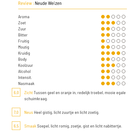
Review :
Neude Weizen
Aroma
Zoet
Zuur
Bitter
Fruitig
Moutig
Kruidig
Body
Koolzuur
Alcohol
Intensit.
Nasmaak
6,0
Zicht
Tussen geel en oranje in, redelijk troebel, mooie egale
schuimkraag.
7,0
Neus
Heel gistig, licht zuurtje en licht zoetig.
6,5
Smaak
Soepel, licht romig, zoetje, gist en licht nabittertje.