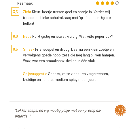
Nasmaak
3,5
Zicht
Kleur: beetje tussen geel en oranje in. Verder vrij
troebel en flinke schuimkraag met 'grof' schuim (grote
bellen).
6,0
Neus
Ruikt gistig en ietwat kruidig. Wat witte peper ook?
8,5
Smaak
Fris, soepel en droog. Daarna een klein zoetje en
vervolgens goede hopbitters die nog lang blijven hangen.
Wow, wat een smaakontwikkeling in één slok!
Spijssuggestie
Snacks, vette vlees- en visgerechten,
kruidige en licht tot medium spicy maaltijden.
7,3
"Lekker soepel en vrij moutig pilsje met een prettig na-
bittertje. "