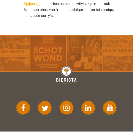
Spijssuggestie
Frisse salades, witvis, kip, maar ook
Aziatisch eten, van frisse noedelgerechten tot romige,
lichtzoete curry's.