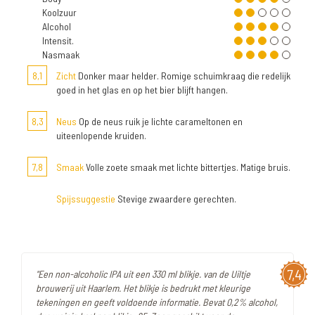
Koolzuur
Alcohol
Intensit.
Nasmaak
8,1
Zicht
Donker maar helder. Romige schuimkraag die redelijk
goed in het glas en op het bier blijft hangen.
8,3
Neus
Op de neus ruik je lichte carameltonen en
uiteenlopende kruiden.
7,8
Smaak
Volle zoete smaak met lichte bittertjes. Matige bruis.
Spijssuggestie
Stevige zwaardere gerechten.
7,4
"Een non-alcoholic IPA uit een 330 ml blikje. van de Uiltje
brouwerij uit Haarlem. Het blikje is bedrukt met kleurige
tekeningen en geeft voldoende informatie. Bevat 0,2% alcohol,