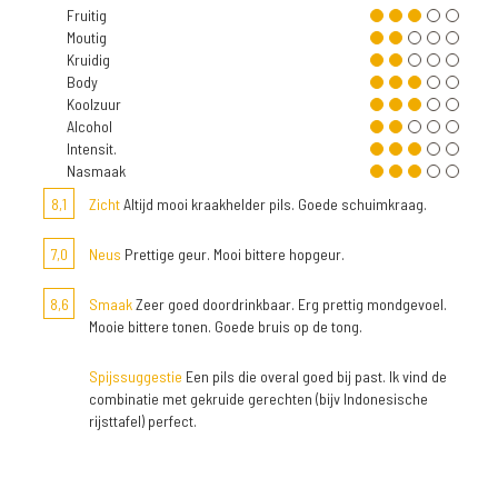
Fruitig
Moutig
Kruidig
Body
Koolzuur
Alcohol
Intensit.
Nasmaak
8,1
Zicht
Altijd mooi kraakhelder pils. Goede schuimkraag.
7,0
Neus
Prettige geur. Mooi bittere hopgeur.
8,6
Smaak
Zeer goed doordrinkbaar. Erg prettig mondgevoel.
Mooie bittere tonen. Goede bruis op de tong.
Spijssuggestie
Een pils die overal goed bij past. Ik vind de
combinatie met gekruide gerechten (bijv Indonesische
rijsttafel) perfect.