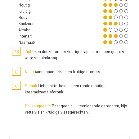
Moutig
Kruidig
Body
Koolzuur
Alcohol
Intensit.
Nasmaak
7,6
Zicht
Een donker amberkleurige trappist met een gebroken
witte schuimkraag.
7,1
Neus
Aangenaam frisse en fruitige aroma’s
7,1
Smaak
Lichte bitterheid en een ronde moutige,
karamelzoete afdronk.
Spijssuggestie
Past goed bij uiteenlopende gerechten, bijv
vette vis en kruidige vleesgerechten.