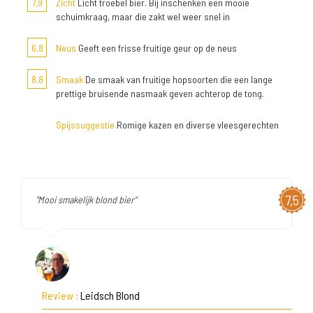
7,9
Zicht
Licht troebel bier. Bij inschenken een mooie
schuimkraag, maar die zakt wel weer snel in
6,8
Neus
Geeft een frisse fruitige geur op de neus
8,8
Smaak
De smaak van fruitige hopsoorten die een lange
prettige bruisende nasmaak geven achterop de tong.
Spijssuggestie
Romige kazen en diverse vleesgerechten
7,5
"Mooi smakelijk blond bier"
Review :
Leidsch Blond