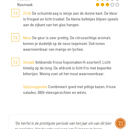
Nasmaak
7,2
Zicht
De schuimkraag is ietsje aan de dunne kant. De kleur
is frisgeel en licht troebel. De kleine belletjes blijven speels
aan de zijkant van het glas hangen.
7,5
Neus
De geur is zeer prettig. De citrusachtige aroma’s
komen je duidelijk op de neus tegemoet. Ook tonen
waarneembaar van mango en lychee.
7,2
Smaak
Voldoende frisse hopsmaken (4 soorten!). Licht
tintelig op de tong. De afdronk is licht fris met beperkte
bittertjes. Weinig zoet uit het mout waarneembaar.
Spijssuggestie
Combineert goed met pittige kazen, frisse
salades, BBQ-vleesgerechten en witvis.
7,1
"De herfst is de prettigste periode van het jaar om van dit bier
te genieten. Het duurde wel even om Guinness te leren