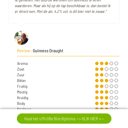
waarderen. Maar als hij op de tap beschikbaar is, dan bestel ik
er direct een. Met de alc. 4,2% vol. is dit bier niet te zwaar."
Review :
Guinness Draught
Aroma
Zoet
Zuur
Bitter
Fruitig
Moutig
Kruidig
Body
Koolzuur
Alcohol
Haal het officiële Bierdiploma --> KLIK HIER <--
Intensit.
Nasmaak