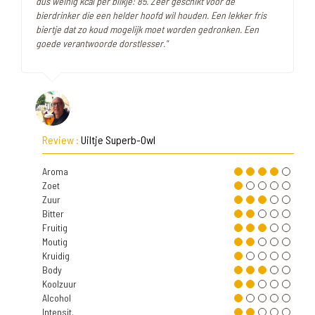
dus weinig kcal per blikje: 85. Zeer geschikt voor de
bierdrinker die een helder hoofd wil houden. Een lekker fris
biertje dat zo koud mogelijk moet worden gedronken. Een
goede verantwoorde dorstlesser."
Review :
Uiltje Superb-Owl
Aroma
Zoet
Zuur
Bitter
Fruitig
Moutig
Kruidig
Body
Koolzuur
Alcohol
Intensit.