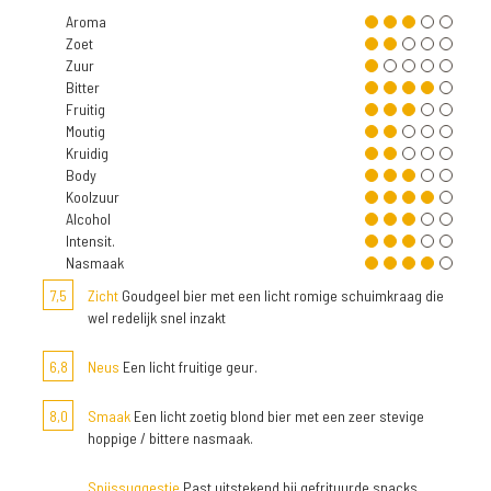
Aroma
Zoet
Zuur
Bitter
Fruitig
Moutig
Kruidig
Body
Koolzuur
Alcohol
Intensit.
Nasmaak
7,5
Zicht
Goudgeel bier met een licht romige schuimkraag die
wel redelijk snel inzakt
6,8
Neus
Een licht fruitige geur.
8,0
Smaak
Een licht zoetig blond bier met een zeer stevige
hoppige / bittere nasmaak.
Spijssuggestie
Past uitstekend bij gefrituurde snacks,