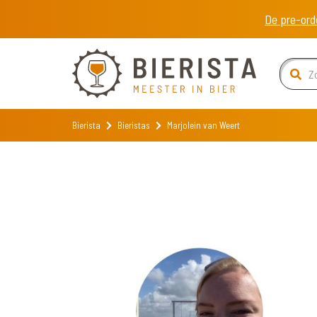
De pre-ord
Bierista
Bieristas
Marjolein van Weert