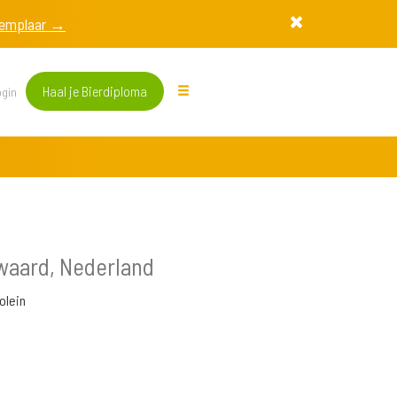
exemplaar →
Haal je Bierdiploma
gin
waard, Nederland
olein