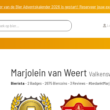
er van de Bier Adventskalender 2026 is gestart! Reserveer jouw 
Lo
Marjolein van Weert
Valkens
Bierista
-
2 Badges
-
2675 Biercoins
-
3 Reviews
- #bedanktMarj