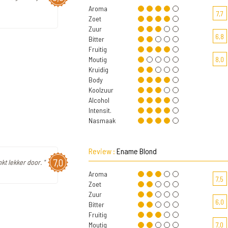
Aroma
7,7
Zoet
Zuur
6,8
Bitter
Fruitig
Moutig
8,0
Kruidig
Body
Koolzuur
Alcohol
Intensit.
Nasmaak
Review :
Ename Blond
7,0
kt lekker door. "
Aroma
7,5
Zoet
Zuur
6,0
Bitter
Fruitig
Moutig
7,0