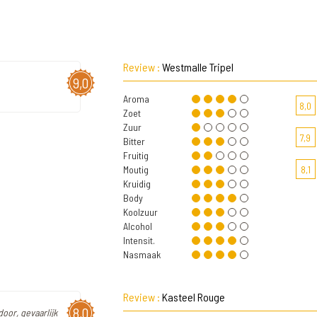
Review :
Westmalle Tripel
9,0
Aroma
8,0
Zoet
Zuur
7,9
Bitter
Fruitig
Moutig
8,1
Kruidig
Body
Koolzuur
Alcohol
Intensit.
Nasmaak
Review :
Kasteel Rouge
8,0
door, gevaarlijk