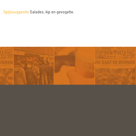
Spijssuggestie
Salades, kip en gevogelte.