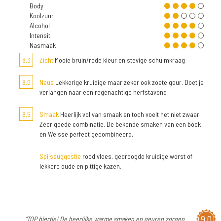
Body
Koolzuur
Alcohol
Intensit.
Nasmaak
8,3
Zicht
Mooie bruin/rode kleur en stevige schuimkraag
8,0
Neus
Lekkerige kruidige maar zeker ook zoete geur. Doet je
verlangen naar een regenachtige herfstavond
8,5
Smaak
Heerlijk vol van smaak en toch voelt het niet zwaar.
Zeer goede combinatie. De bekende smaken van een bock
en Weisse perfect gecombineerd,
Spijssuggestie
rood vlees, gedroogde kruidige worst of
lekkere oude en pittige kazen.
9,0
"TOP biertje! De heerlijke warme smaken en geuren zorgen