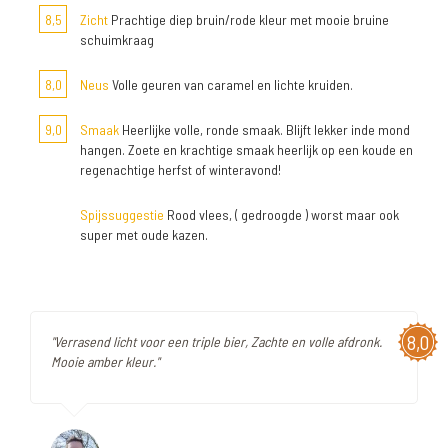
8,5
Zicht
Prachtige diep bruin/rode kleur met mooie bruine
schuimkraag
8,0
Neus
Volle geuren van caramel en lichte kruiden.
9,0
Smaak
Heerlijke volle, ronde smaak. Blijft lekker inde mond
hangen. Zoete en krachtige smaak heerlijk op een koude en
regenachtige herfst of winteravond!
Spijssuggestie
Rood vlees, ( gedroogde ) worst maar ook
super met oude kazen.
8,0
"Verrasend licht voor een triple bier, Zachte en volle afdronk.
Mooie amber kleur."