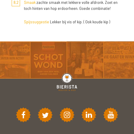
8,2
Smaak
zachte smaak met lekkere volle afdronk. Zoet en
toch hinten van hop erdoorheen. Goede combinatie!
Spijssuggestie
Lekker bij vis of kip. ( Ook koude kip )