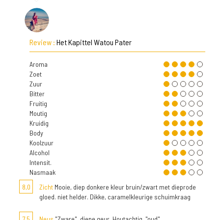
Review :
Het Kapittel Watou Pater
Aroma
Zoet
Zuur
Bitter
Fruitig
Moutig
Kruidig
Body
Koolzuur
Alcohol
Intensit.
Nasmaak
8,0
Zicht
Mooie, diep donkere kleur bruin/zwart met dieprode
gloed. niet helder. Dikke, caramelkleurige schuimkraag
7,5
Neus
"Zware", diepe geur. Houtachtig, "oud".