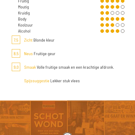
Fruitig
Moutig
Kruidig
Body
Koolzuur
Alcohol
7,5
Zicht
Blonde kleur
8,5
Neus
Fruitige geur
9,0
Smaak
Volle fruitige smaak en een krachtige afdronk.
Spijssuggestie
Lekker stuk vlees