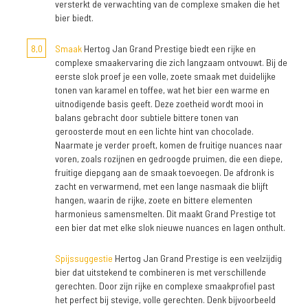
versterkt de verwachting van de complexe smaken die het
bier biedt.
8,0
Smaak
Hertog Jan Grand Prestige biedt een rijke en
complexe smaakervaring die zich langzaam ontvouwt. Bij de
eerste slok proef je een volle, zoete smaak met duidelijke
tonen van karamel en toffee, wat het bier een warme en
uitnodigende basis geeft. Deze zoetheid wordt mooi in
balans gebracht door subtiele bittere tonen van
geroosterde mout en een lichte hint van chocolade.
Naarmate je verder proeft, komen de fruitige nuances naar
voren, zoals rozijnen en gedroogde pruimen, die een diepe,
fruitige diepgang aan de smaak toevoegen. De afdronk is
zacht en verwarmend, met een lange nasmaak die blijft
hangen, waarin de rijke, zoete en bittere elementen
harmonieus samensmelten. Dit maakt Grand Prestige tot
een bier dat met elke slok nieuwe nuances en lagen onthult.
Spijssuggestie
Hertog Jan Grand Prestige is een veelzijdig
bier dat uitstekend te combineren is met verschillende
gerechten. Door zijn rijke en complexe smaakprofiel past
het perfect bij stevige, volle gerechten. Denk bijvoorbeeld