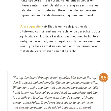
lichte specerijen naar voren, wat de smaak dieper en
interessanter maakt. De afdronk is lang en zacht, met een
delicate mix van zoete en bittere tonen die aangenaam
blijven hangen, wat de drinkervaring compleet maakt.
Spijssuggestie
Paix Dieu is een veelzijdig bier dat
uitstekend combineert met verschillende gerechten. Door
zijn fruitige en kruidige karakter past het goed bij lichte en
verfijnde gerechten, zoals gegrilde vis, kip of zeevruchten,
waarbij de frisse smaken van het bier mooi harmoniëren
met de delicate smaken van het gerecht.
8,5
"Hertog Jan Grand Prestige is een speciaal bier van de Hertog
Jan Brouwerij, bekend om zijn rijke en complexe smaakprofiel.
Dit donker, robijnrood bier met een alcoholpercentage van 10%
heeft tonen van karamel, gedroogd fruit en chocolade. Het bier
is geschikt om te laten rijpen, waardoor de smaken zich nog
verder ontwikkelen. Grand Prestige is ideaal te combineren
met stevige gerechten zoals wild of oude kazen, en wordt