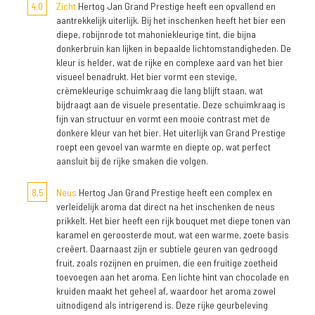
4,0
Zicht
Hertog Jan Grand Prestige heeft een opvallend en
aantrekkelijk uiterlijk. Bij het inschenken heeft het bier een
diepe, robijnrode tot mahoniekleurige tint, die bijna
donkerbruin kan lijken in bepaalde lichtomstandigheden. De
kleur is helder, wat de rijke en complexe aard van het bier
visueel benadrukt. Het bier vormt een stevige,
crèmekleurige schuimkraag die lang blijft staan, wat
bijdraagt aan de visuele presentatie. Deze schuimkraag is
fijn van structuur en vormt een mooie contrast met de
donkere kleur van het bier. Het uiterlijk van Grand Prestige
roept een gevoel van warmte en diepte op, wat perfect
aansluit bij de rijke smaken die volgen.
8,5
Neus
Hertog Jan Grand Prestige heeft een complex en
verleidelijk aroma dat direct na het inschenken de neus
prikkelt. Het bier heeft een rijk bouquet met diepe tonen van
karamel en geroosterde mout, wat een warme, zoete basis
creëert. Daarnaast zijn er subtiele geuren van gedroogd
fruit, zoals rozijnen en pruimen, die een fruitige zoetheid
toevoegen aan het aroma. Een lichte hint van chocolade en
kruiden maakt het geheel af, waardoor het aroma zowel
uitnodigend als intrigerend is. Deze rijke geurbeleving