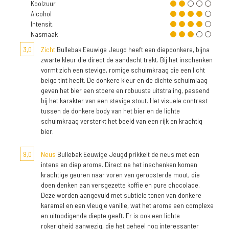
Koolzuur
Alcohol
Intensit.
Nasmaak
3,0
Zicht
Bullebak Eeuwige Jeugd heeft een diepdonkere, bijna
zwarte kleur die direct de aandacht trekt. Bij het inschenken
vormt zich een stevige, romige schuimkraag die een licht
beige tint heeft. De donkere kleur en de dichte schuimlaag
geven het bier een stoere en robuuste uitstraling, passend
bij het karakter van een stevige stout. Het visuele contrast
tussen de donkere body van het bier en de lichte
schuimkraag versterkt het beeld van een rijk en krachtig
bier.
9,0
Neus
Bullebak Eeuwige Jeugd prikkelt de neus met een
intens en diep aroma. Direct na het inschenken komen
krachtige geuren naar voren van geroosterde mout, die
doen denken aan versgezette koffie en pure chocolade.
Deze worden aangevuld met subtiele tonen van donkere
karamel en een vleugje vanille, wat het aroma een complexe
en uitnodigende diepte geeft. Er is ook een lichte
rokerigheid aanwezig, die het geheel nog interessanter