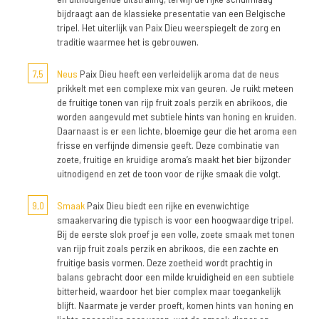
bijdraagt aan de klassieke presentatie van een Belgische
tripel. Het uiterlijk van Paix Dieu weerspiegelt de zorg en
traditie waarmee het is gebrouwen.
7,5
Neus
Paix Dieu heeft een verleidelijk aroma dat de neus
prikkelt met een complexe mix van geuren. Je ruikt meteen
de fruitige tonen van rijp fruit zoals perzik en abrikoos, die
worden aangevuld met subtiele hints van honing en kruiden.
Daarnaast is er een lichte, bloemige geur die het aroma een
frisse en verfijnde dimensie geeft. Deze combinatie van
zoete, fruitige en kruidige aroma’s maakt het bier bijzonder
uitnodigend en zet de toon voor de rijke smaak die volgt.
9,0
Smaak
Paix Dieu biedt een rijke en evenwichtige
smaakervaring die typisch is voor een hoogwaardige tripel.
Bij de eerste slok proef je een volle, zoete smaak met tonen
van rijp fruit zoals perzik en abrikoos, die een zachte en
fruitige basis vormen. Deze zoetheid wordt prachtig in
balans gebracht door een milde kruidigheid en een subtiele
bitterheid, waardoor het bier complex maar toegankelijk
blijft. Naarmate je verder proeft, komen hints van honing en