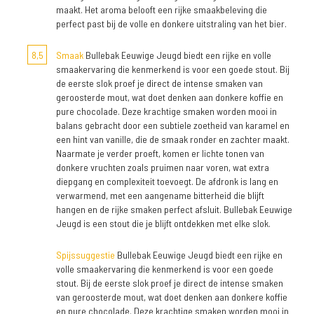
maakt. Het aroma belooft een rijke smaakbeleving die
perfect past bij de volle en donkere uitstraling van het bier.
8,5
Smaak
Bullebak Eeuwige Jeugd biedt een rijke en volle
smaakervaring die kenmerkend is voor een goede stout. Bij
de eerste slok proef je direct de intense smaken van
geroosterde mout, wat doet denken aan donkere koffie en
pure chocolade. Deze krachtige smaken worden mooi in
balans gebracht door een subtiele zoetheid van karamel en
een hint van vanille, die de smaak ronder en zachter maakt.
Naarmate je verder proeft, komen er lichte tonen van
donkere vruchten zoals pruimen naar voren, wat extra
diepgang en complexiteit toevoegt. De afdronk is lang en
verwarmend, met een aangename bitterheid die blijft
hangen en de rijke smaken perfect afsluit. Bullebak Eeuwige
Jeugd is een stout die je blijft ontdekken met elke slok.
Spijssuggestie
Bullebak Eeuwige Jeugd biedt een rijke en
volle smaakervaring die kenmerkend is voor een goede
stout. Bij de eerste slok proef je direct de intense smaken
van geroosterde mout, wat doet denken aan donkere koffie
en pure chocolade. Deze krachtige smaken worden mooi in