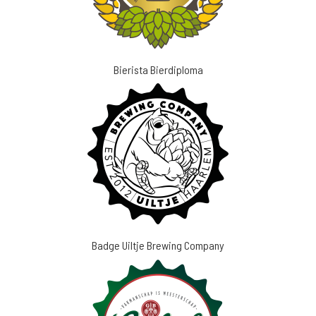
Bierista Bierdiploma
Badge Uiltje Brewing Company