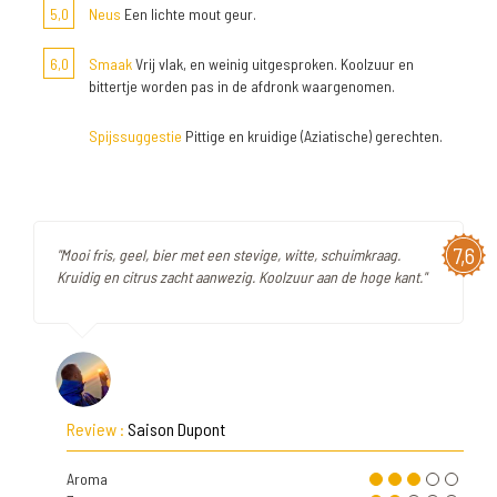
5,0
Neus
Een lichte mout geur.
6,0
Smaak
Vrij vlak, en weinig uitgesproken. Koolzuur en
bittertje worden pas in de afdronk waargenomen.
Spijssuggestie
Pittige en kruidige (Aziatische) gerechten.
7,6
"Mooi fris, geel, bier met een stevige, witte, schuimkraag.
Kruidig en citrus zacht aanwezig. Koolzuur aan de hoge kant."
Review :
Saison Dupont
Aroma