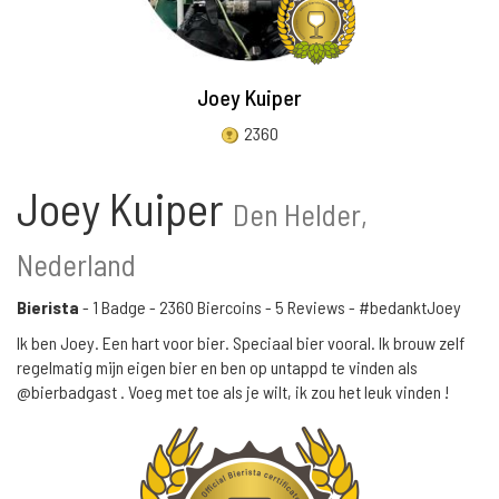
Joey Kuiper
2360
Joey Kuiper
Den Helder,
Nederland
Bierista
-
1 Badge
-
2360 Biercoins
-
5 Reviews
- #bedanktJoey
Ik ben Joey. Een hart voor bier. Speciaal bier vooral. Ik brouw zelf
regelmatig mijn eigen bier en ben op untappd te vinden als
@bierbadgast . Voeg met toe als je wilt, ik zou het leuk vinden !