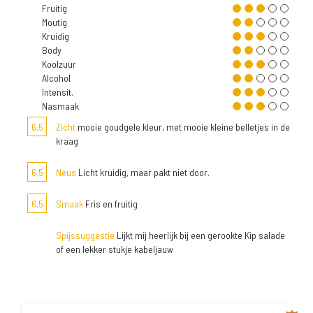
Fruitig
Moutig
Kruidig
Body
Koolzuur
Alcohol
Intensit.
Nasmaak
6,5
Zicht
mooie goudgele kleur, met mooie kleine belletjes in de
kraag
6,5
Neus
Licht kruidig, maar pakt niet door.
6,5
Smaak
Fris en fruitig
Spijssuggestie
Lijkt mij heerlijk bij een gerookte Kip salade
of een lekker stukje kabeljauw