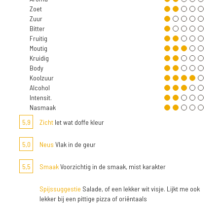
Zoet
Zuur
Bitter
Fruitig
Moutig
Kruidig
Body
Koolzuur
Alcohol
Intensit.
Nasmaak
5,9
Zicht
Iet wat doffe kleur
5,0
Neus
Vlak in de geur
5,5
Smaak
Voorzichtig in de smaak, mist karakter
Spijssuggestie
Salade, of een lekker wit visje. Lijkt me ook
lekker bij een pittige pizza of oriëntaals