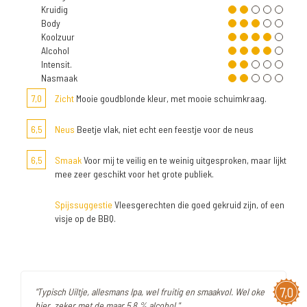
Kruidig
Body
Koolzuur
Alcohol
Intensit.
Nasmaak
7,0
Zicht
Mooie goudblonde kleur, met mooie schuimkraag.
6,5
Neus
Beetje vlak, niet echt een feestje voor de neus
6,5
Smaak
Voor mij te veilig en te weinig uitgesproken, maar lijkt
mee zeer geschikt voor het grote publiek.
Spijssuggestie
Vleesgerechten die goed gekruid zijn, of een
visje op de BBQ.
7,0
"Typisch Uiltje, allesmans Ipa, wel fruitig en smaakvol. Wel oke
bier, zeker met de maar 5,8 % alcohol."