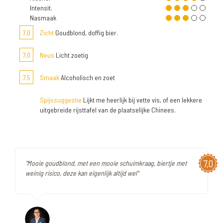
Intensit.
Nasmaak
7,0
Zicht
Goudblond, doffig bier.
7,0
Neus
Licht zoetig
7,5
Smaak
Alcoholisch en zoet
Spijssuggestie
Lijkt me heerlijk bij vette vis, of een lekkere
uitgebreide rijsttafel van de plaatselijke Chinees.
7,0
"Mooie goudblond, met een mooie schuimkraag, biertje met
weinig risico, deze kan eigenlijk altijd wel"