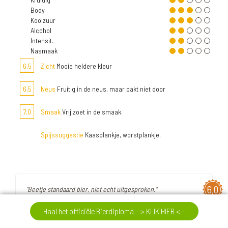
Body
Koolzuur
Alcohol
Intensit.
Nasmaak
6,5
Zicht
Mooie heldere kleur
6,5
Neus
Fruitig in de neus, maar pakt niet door
7,0
Smaak
Vrij zoet in de smaak.
Spijssuggestie
Kaasplankje, worstplankje.
6,0
"Beetje standaard bier, niet echt uitgesproken."
Haal het officiële Bierdiploma --> KLIK HIER <--