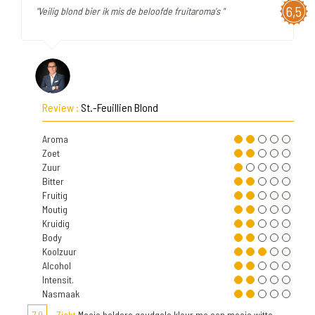
6,5
"Veilig blond bier ik mis de beloofde fruitaroma's "
Review :
St.-Feuillien Blond
Aroma
Zoet
Zuur
Bitter
Fruitig
Moutig
Kruidig
Body
Koolzuur
Alcohol
Intensit.
Nasmaak
7,0
Zicht
Mooie heldere goudgele kleur me een mooie witte