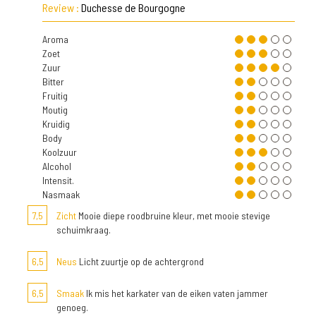
Review :
Duchesse de Bourgogne
Aroma
Zoet
Zuur
Bitter
Fruitig
Moutig
Kruidig
Body
Koolzuur
Alcohol
Intensit.
Nasmaak
7,5
Zicht
Mooie diepe roodbruine kleur, met mooie stevige
schuimkraag.
6,5
Neus
Licht zuurtje op de achtergrond
6,5
Smaak
Ik mis het karkater van de eiken vaten jammer
genoeg.