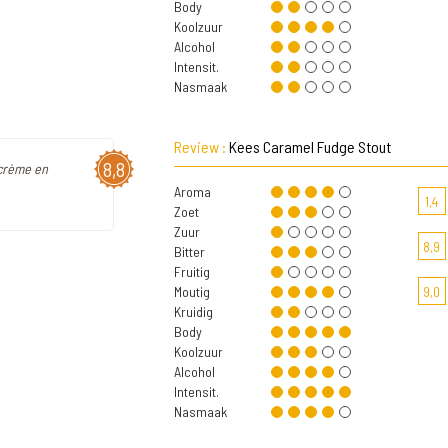
Body
Koolzuur
Alcohol
Intensit.
Nasmaak
Review :
Kees Caramel Fudge Stout
8,8
 crème en
Aroma
1,4
Zoet
Zuur
8,9
Bitter
Fruitig
Moutig
9,0
Kruidig
Body
Koolzuur
Alcohol
Intensit.
Nasmaak