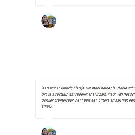
"een amber kleurig biertje wat mooi helder is. Mooie sc
grove structuur wat redelijk snel inzakt. kleur van het sc
donker crèmekleur. het heeft een bittere smaak met een l
smaak. "