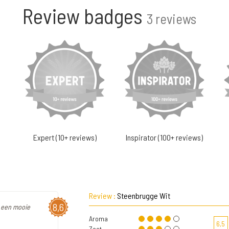
Review badges
3 reviews
Expert (10+ reviews)
Inspirator (100+ reviews)
Review :
Steenbrugge Wit
8,6
op een mooie
Aroma
6,5
Zoet