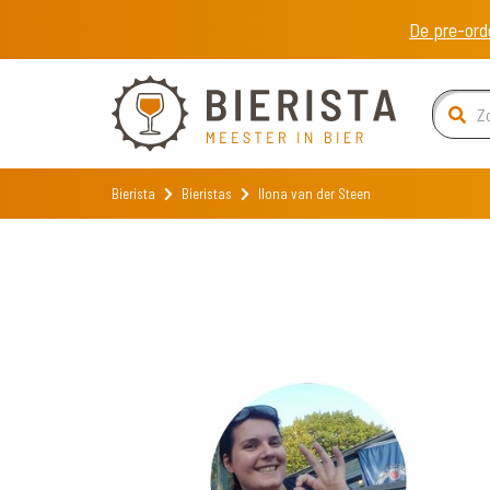
De pre-ord
Bierista
Bieristas
Ilona van der Steen