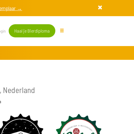
exemplaar →
Haal je Bierdiploma
gin
, Nederland
a