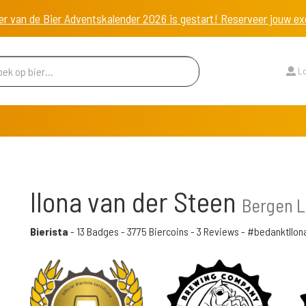
er van de Bier Adventskalender 2026 is gestart! Reserveer jouw 
Lo
Ilona van der Steen
Bergen L
Bierista
-
13 Badges
-
3775 Biercoins
-
3 Reviews
- #bedanktIlon