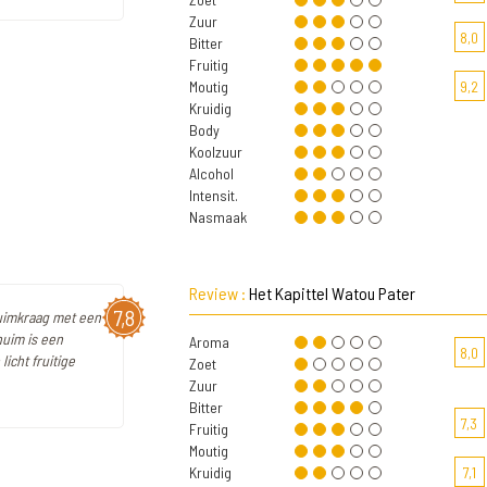
Zuur
8,0
Bitter
Fruitig
Moutig
9,2
Kruidig
Body
Koolzuur
Alcohol
Intensit.
Nasmaak
Review :
Het Kapittel Watou Pater
7,8
huimkraag met een
huim is een
Aroma
8,0
icht fruitige
Zoet
Zuur
Bitter
7,3
Fruitig
Moutig
Kruidig
7,1