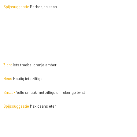
Spijssuggestie
Barhapjes kaas
Zicht
Iets troebel oranje amber
Neus
Moutig iets ziltigs
Smaak
Volle smaak met ziltige en rokerige twist
Spijssuggestie
Mexicaans eten