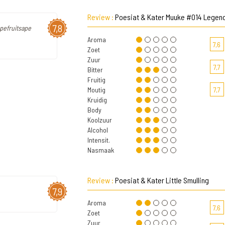
Review :
Poesiat & Kater Muuke #014 Legend
7,8
apefruitsape
Aroma
7,6
Zoet
Zuur
7,7
Bitter
Fruitig
Moutig
7,7
Kruidig
Body
Koolzuur
Alcohol
Intensit.
Nasmaak
Review :
Poesiat & Kater Little Smulling
7,9
Aroma
7,6
Zoet
Zuur