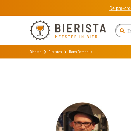
De pre-ord
Bierista
Bieristas
Hans Berendijk