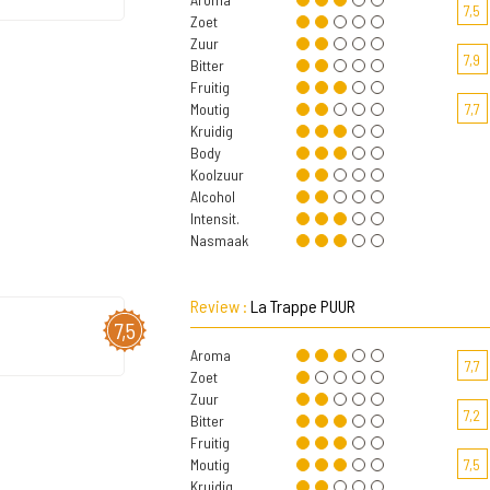
7,5
Zoet
Zuur
7,9
Bitter
Fruitig
Moutig
7,7
Kruidig
Body
Koolzuur
Alcohol
Intensit.
Nasmaak
Review :
La Trappe PUUR
7,5
Aroma
7,7
Zoet
Zuur
7,2
Bitter
Fruitig
Moutig
7,5
Kruidig