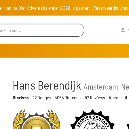
er van de Bier Adventskalender 2026 is gestart! Reserveer jouw 
Lo
Hans Berendijk
Amsterdam, Ne
Bierista
-
22 Badges
-
5055 Biercoins
-
92 Reviews
- #bedanktH