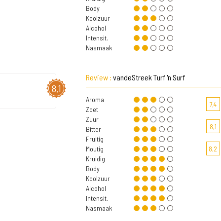
Body
Koolzuur
Alcohol
Intensit.
Nasmaak
Review :
vandeStreek Turf 'n Surf
8,1
Aroma
7,4
Zoet
Zuur
8,1
Bitter
Fruitig
Moutig
8,2
Kruidig
Body
Koolzuur
Alcohol
Intensit.
Nasmaak