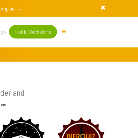
exemplaar →
Haal je Bierdiploma
gin
derland
ans