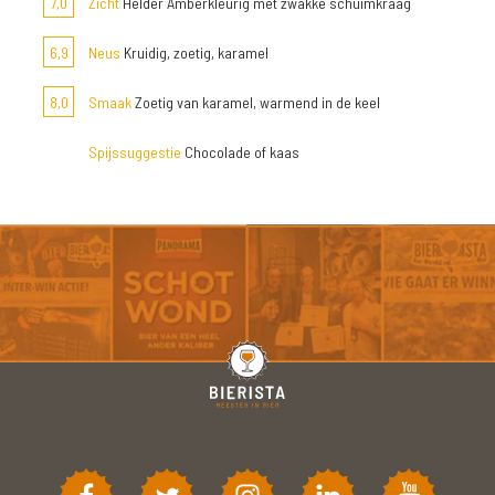
7,0
Zicht
Helder Amberkleurig met zwakke schuimkraag
6,9
Neus
Kruidig, zoetig, karamel
8,0
Smaak
Zoetig van karamel, warmend in de keel
Spijssuggestie
Chocolade of kaas