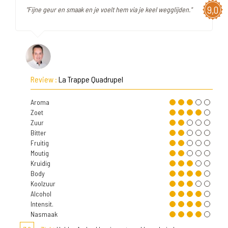
9,0
"Fijne geur en smaak en je voelt hem via je keel wegglijden."
Review :
La Trappe Quadrupel
Aroma
Zoet
Zuur
Bitter
Fruitig
Moutig
Kruidig
Body
Koolzuur
Alcohol
Intensit.
Nasmaak