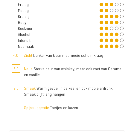
Fruitig
Moutig
Kruidig
Body
Koolzuur
Alcohol
Intensit.
Nasmaak
4,0
Zicht
Donker van kleur met mooie schuimkraag
8,0
Neus
Sterke geur van whiskey, maar ook zoet van Caramel
en vanille.
9,0
Smaak
Warm gevoel in de keel en ook mooie afdronk.
Smaak blijft lang hangen
Spijssuggestie
Toetjes en kazen