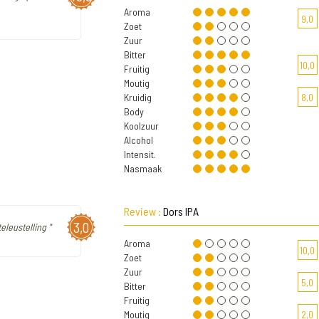
Aroma
9,0
Zoet
Zuur
Bitter
10,0
Fruitig
Moutig
Kruidig
8,0
Body
Koolzuur
Alcohol
Intensit.
Nasmaak
Review :
Dors IPA
3,0
eleustelling "
Aroma
10,0
Zoet
Zuur
5,0
Bitter
Fruitig
Moutig
2,0