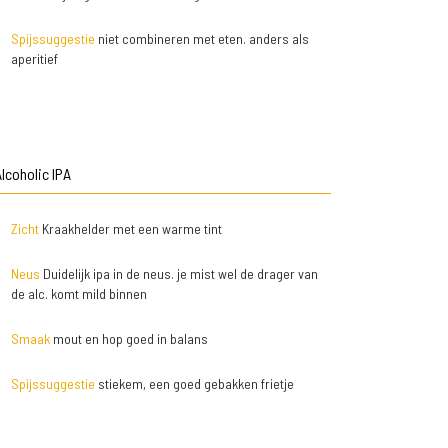
Spijssuggestie
niet combineren met eten. anders als
aperitief
lcoholic IPA
Zicht
Kraakhelder met een warme tint
Neus
Duidelijk ipa in de neus. je mist wel de drager van
de alc. komt mild binnen
Smaak
mout en hop goed in balans
Spijssuggestie
stiekem, een goed gebakken frietje