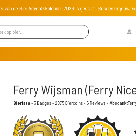
er van de Bier Adventskalender 2026 is gestart! Reserveer jouw 
Lo
Ferry Wijsman (Ferry Nic
Bierista
-
3 Badges
-
2875 Biercoins
-
5 Reviews
- #bedanktFerr