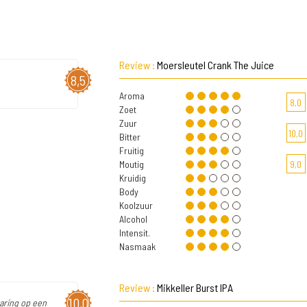
Review :
Moersleutel Crank The Juice
8,5
Aroma
8,0
Zoet
Zuur
10,0
Bitter
Fruitig
Moutig
9,0
Kruidig
Body
Koolzuur
Alcohol
Intensit.
Nasmaak
Review :
Mikkeller Burst IPA
10,0
aring op een