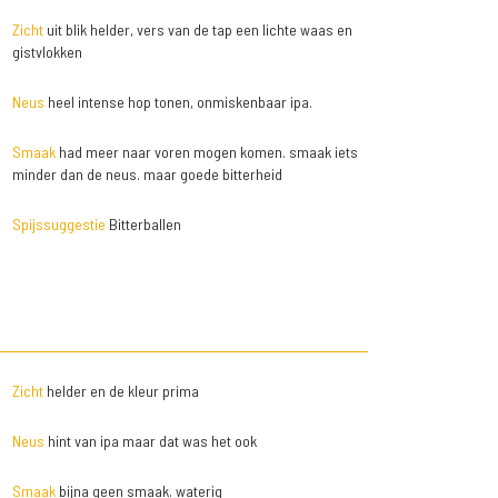
Zicht
uit blik helder, vers van de tap een lichte waas en
gistvlokken
Neus
heel intense hop tonen, onmiskenbaar ipa.
Smaak
had meer naar voren mogen komen. smaak iets
minder dan de neus. maar goede bitterheid
Spijssuggestie
Bitterballen
Zicht
helder en de kleur prima
Neus
hint van ipa maar dat was het ook
Smaak
bijna geen smaak. waterig