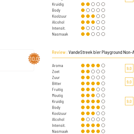
Kruidig
Body
Koolzuur
Alcohol
Intensit.
Nasmaak
Review :
VandeStreek bier Playground Non-A
10,0
Aroma
9,0
Zoet
Zuur
9,0
Bitter
Fruitig
Moutig
Kruidig
9,0
Body
Koolzuur
Alcohol
Intensit.
Nasmaak