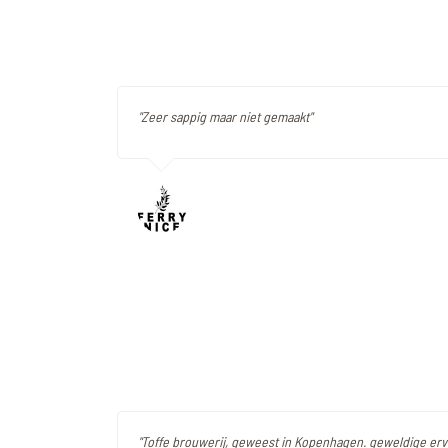
"Zeer sappig maar niet gemaakt"
"Toffe brouwerij, geweest in Kopenhagen. geweldige erv