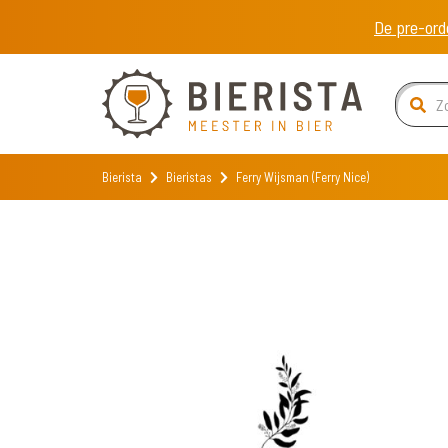
De pre-ord
Bierista
Bieristas
Ferry Wijsman (Ferry Nice)