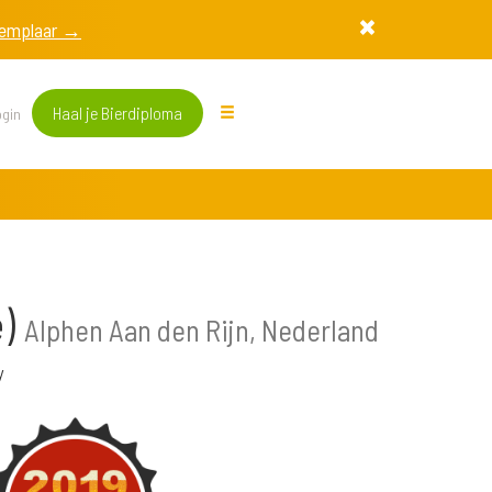
exemplaar →
Haal je Bierdiploma
gin
e)
Alphen Aan den Rijn, Nederland
y