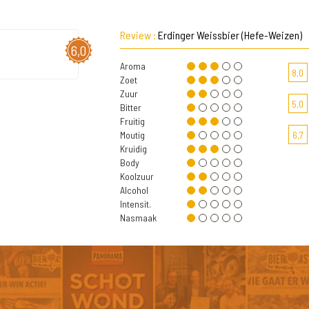
Review :
Erdinger Weissbier (Hefe-Weizen)
6,0
Aroma
8,0
Zoet
Zuur
5,0
Bitter
Fruitig
Moutig
6,7
Kruidig
Body
Koolzuur
Alcohol
Intensit.
Nasmaak