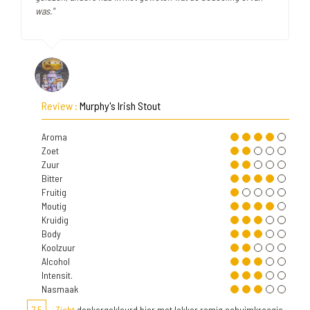
was."
Review :
Murphy's Irish Stout
Aroma
Zoet
Zuur
Bitter
Fruitig
Moutig
Kruidig
Body
Koolzuur
Alcohol
Intensit.
Nasmaak
7,5
Zicht
donkergekleurd bier met lekker romig schuimkraagje