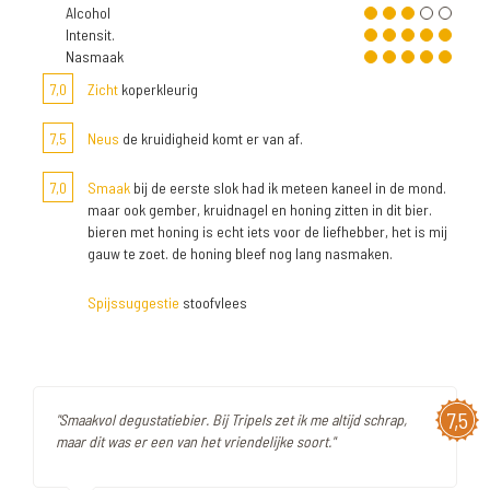
Alcohol
Intensit.
Nasmaak
7,0
Zicht
koperkleurig
7,5
Neus
de kruidigheid komt er van af.
7,0
Smaak
bij de eerste slok had ik meteen kaneel in de mond.
maar ook gember, kruidnagel en honing zitten in dit bier.
bieren met honing is echt iets voor de liefhebber, het is mij
gauw te zoet. de honing bleef nog lang nasmaken.
Spijssuggestie
stoofvlees
7,5
"Smaakvol degustatiebier. Bij Tripels zet ik me altijd schrap,
maar dit was er een van het vriendelijke soort."