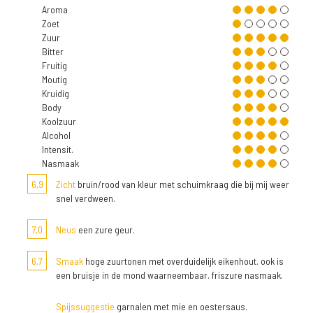
Aroma
Zoet
Zuur
Bitter
Fruitig
Moutig
Kruidig
Body
Koolzuur
Alcohol
Intensit.
Nasmaak
6,9
Zicht
bruin/rood van kleur met schuimkraag die bij mij weer
snel verdween.
7,0
Neus
een zure geur.
6,7
Smaak
hoge zuurtonen met overduidelijk eikenhout. ook is
een bruisje in de mond waarneembaar. friszure nasmaak.
Spijssuggestie
garnalen met mie en oestersaus.