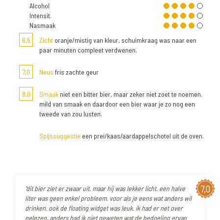
Alcohol
Intensit.
Nasmaak
6,5
Zicht
oranje/mistig van kleur, schuimkraag was naar een
paar minuten compleet verdwenen.
7,0
Neus
fris zachte geur
8,0
Smaak
niet een bitter bier, maar zeker niet zoet te noemen.
mild van smaak en daardoor een bier waar je zo nog een
tweede van zou lusten.
Spijssuggestie
een prei/kaas/aardappelschotel uit de oven.
7,0
"dit bier ziet er zwaar uit, maar hij was lekker licht. een halve
liter was geen enkel probleem. voor als je eens wat anders wil
drinken. ook de floating widget was leuk. ik had er net over
gelezen, anders had ik niet geweten wat de bedoeling ervan