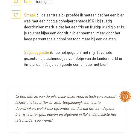
7,3
Neus
frisse geur
7,7
Smaak
bij de eerste slok proefde ik meteen dat het een bier
was met een hoog alcoholpercentage (9%). bij rustig
doordrinken merk je dat het een fris en fruitig/kruidig bier is.
je zou het bijna een doordrinkbier noemen, maar door het
hoge percentage alcohol het toch maar bij een gelaten.
Spijssuggestie
ik heb het gegeten met mijn favoriete
gezouten pistachenootjes van Gotjé van de Lindenmarkt in
Amsterdam. Altijd een goede combinatie met bier!
7,0
"ik ben niet zo van de pils, maar deze vond ik toch verrassend
lekker. niet zo bitter en zeer toegankelijk, een echte
doordrinker. wat ik ook bijzonder vond is dat het een Japans
bier is, echter gebrouwen en afgevuld in Italië. dat maakte het
iets minder spannend."