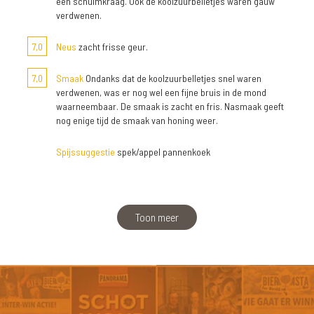
een schuimkraag. Ook de koolzuurbelletjes waren gauw
verdwenen.
7,0
Neus
zacht frisse geur.
7,0
Smaak
Ondanks dat de koolzuurbelletjes snel waren
verdwenen, was er nog wel een fijne bruis in de mond
waarneembaar. De smaak is zacht en fris. Nasmaak geeft
nog enige tijd de smaak van honing weer.
Spijssuggestie
spek/appel pannenkoek
Toon meer