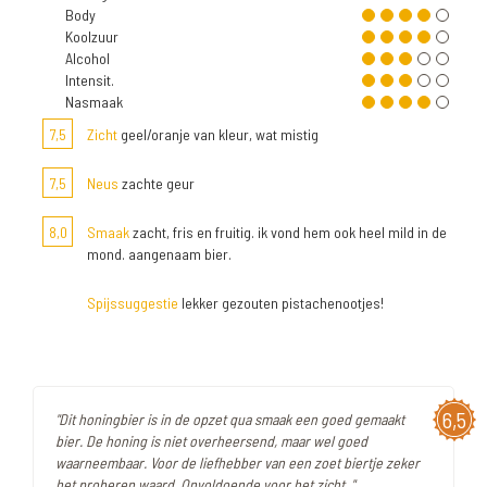
Body
Koolzuur
Alcohol
Intensit.
Nasmaak
7,5
Zicht
geel/oranje van kleur, wat mistig
7,5
Neus
zachte geur
8,0
Smaak
zacht, fris en fruitig. ik vond hem ook heel mild in de
mond. aangenaam bier.
Spijssuggestie
lekker gezouten pistachenootjes!
6,5
"Dit honingbier is in de opzet qua smaak een goed gemaakt
bier. De honing is niet overheersend, maar wel goed
waarneembaar. Voor de liefhebber van een zoet biertje zeker
het proberen waard. Onvoldoende voor het zicht. "