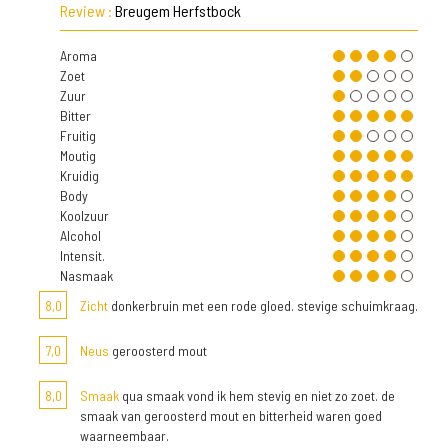
Review :
Breugem Herfstbock
Aroma
Zoet
Zuur
Bitter
Fruitig
Moutig
Kruidig
Body
Koolzuur
Alcohol
Intensit.
Nasmaak
8,0
Zicht
donkerbruin met een rode gloed. stevige schuimkraag.
7,0
Neus
geroosterd mout
8,0
Smaak
qua smaak vond ik hem stevig en niet zo zoet. de
smaak van geroosterd mout en bitterheid waren goed
waarneembaar.