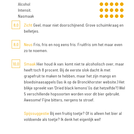
Alcohol
Intensit.
Nasmaak
8,0
Zicht
Geel, maar niet doorschijnend. Grove schuimkraag en
belletjes.
8,0
Neus
Fris, fris en nog eens fris. Fruitfris om het maar even
zo te noemen.
10,0
Smaak
Hier houd ik van: komt niet te alcoholisch over, maar
heeft toch 8 procent. Bij de eerste slok dacht ik met
grapefruit te maken te hebben, maar het zijn mango en
bloedsinaasappels (las ik op de Bronckhorster website.) Het
blikje spreekt van ‘Dried black lemons’ (is dat hetzelfde?) Wel
5 verschillende hopsoorten worden voor dit bier gebruikt.
Awesome! Fijne bitters, nergens te stroef.
Spijssuggestie
Bij een fruitig toetje? Of is alleen het bier al
voldoende als toetje? Ik denk het eigenlijk wel!