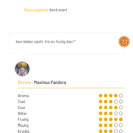
Spijssuggestie
bord snert
7,7
"een lekker zacht, fris en fruitig bier!"
Review :
Maximus Pandora
Aroma
Zoet
Zuur
Bitter
Fruitig
Moutig
Kruidig