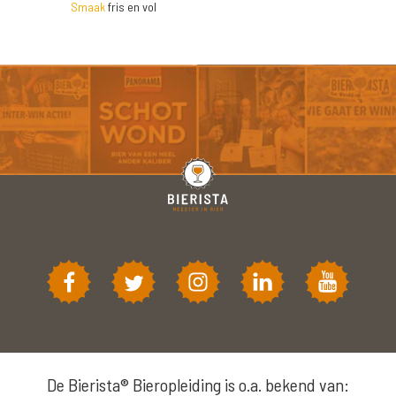
Smaak
fris en vol
De Bierista® Bieropleiding is o.a. bekend van: