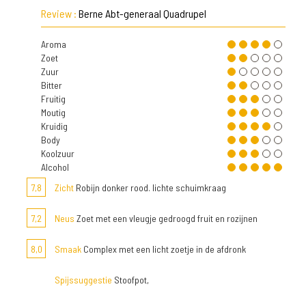
Review :
Berne Abt-generaal Quadrupel
Aroma
Zoet
Zuur
Bitter
Fruitig
Moutig
Kruidig
Body
Koolzuur
Alcohol
7,8
Zicht
Robijn donker rood. lichte schuimkraag
7,2
Neus
Zoet met een vleugje gedroogd fruit en rozijnen
8,0
Smaak
Complex met een licht zoetje in de afdronk
Spijssuggestie
Stoofpot,