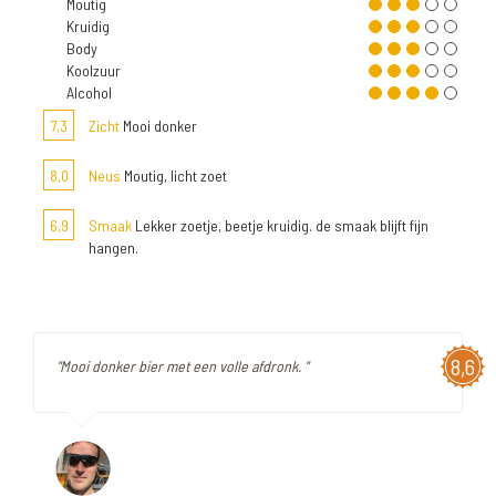
Moutig
Kruidig
Body
Koolzuur
Alcohol
7,3
Zicht
Mooi donker
8,0
Neus
Moutig, licht zoet
6,9
Smaak
Lekker zoetje, beetje kruidig. de smaak blijft fijn
hangen.
8,6
"Mooi donker bier met een volle afdronk. "