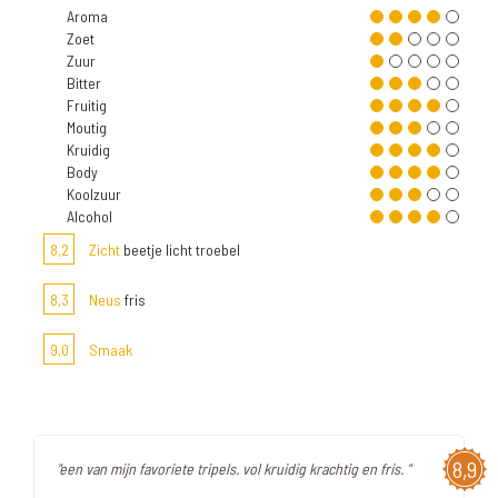
Aroma
Zoet
Zuur
Bitter
Fruitig
Moutig
Kruidig
Body
Koolzuur
Alcohol
8,2
Zicht
beetje licht troebel
8,3
Neus
fris
9,0
Smaak
8,9
"een van mijn favoriete tripels. vol kruidig krachtig en fris. "