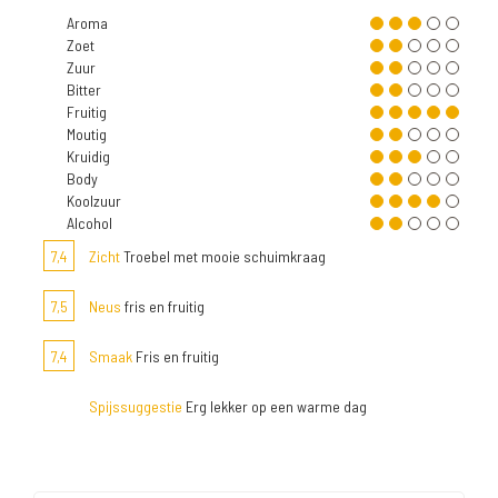
Aroma
Zoet
Zuur
Bitter
Fruitig
Moutig
Kruidig
Body
Koolzuur
Alcohol
7,4
Zicht
Troebel met mooie schuimkraag
7,5
Neus
fris en fruitig
7,4
Smaak
Fris en fruitig
Spijssuggestie
Erg lekker op een warme dag