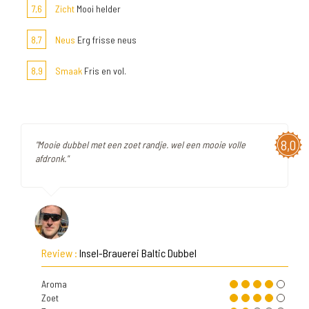
7,6
Zicht
Mooi helder
8,7
Neus
Erg frisse neus
8,9
Smaak
Fris en vol.
8,0
"Mooie dubbel met een zoet randje. wel een mooie volle
afdronk."
Review :
Insel-Brauerei Baltic Dubbel
Aroma
Zoet