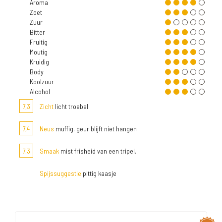
Aroma
Zoet
Zuur
Bitter
Fruitig
Moutig
Kruidig
Body
Koolzuur
Alcohol
7,3
Zicht
licht troebel
7,4
Neus
muffig. geur blijft niet hangen
7,3
Smaak
mist frisheid van een tripel.
Spijssuggestie
pittig kaasje