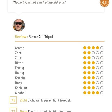
8,0
"Mooie tripel met een fruitige afdronk."
Review :
Berne Abt Tripel
Aroma
Zoet
Zuur
Bitter
Fruitig
Moutig
Kruidig
Body
Koolzuur
Alcohol
7,8
Zicht
Licht van kleur en licht troebel.
7,7
Neus
Erg fris. mooie fruitige toetsen.