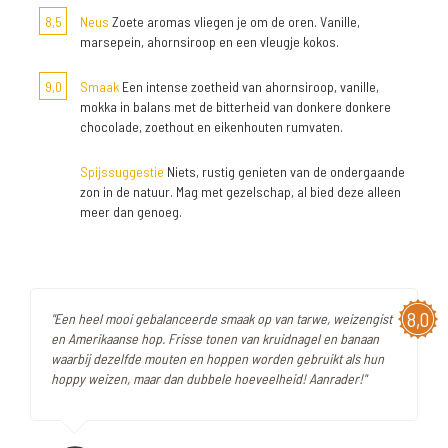
8,5
Neus
Zoete aromas vliegen je om de oren. Vanille,
marsepein, ahornsiroop en een vleugje kokos.
9,0
Smaak
Een intense zoetheid van ahornsiroop, vanille,
mokka in balans met de bitterheid van donkere donkere
chocolade, zoethout en eikenhouten rumvaten.
Spijssuggestie
Niets, rustig genieten van de ondergaande
zon in de natuur. Mag met gezelschap, al bied deze alleen
meer dan genoeg.
8,0
"Een heel mooi gebalanceerde smaak op van tarwe, weizengist
en Amerikaanse hop. Frisse tonen van kruidnagel en banaan
waarbij dezelfde mouten en hoppen worden gebruikt als hun
hoppy weizen, maar dan dubbele hoeveelheid! Aanrader!"