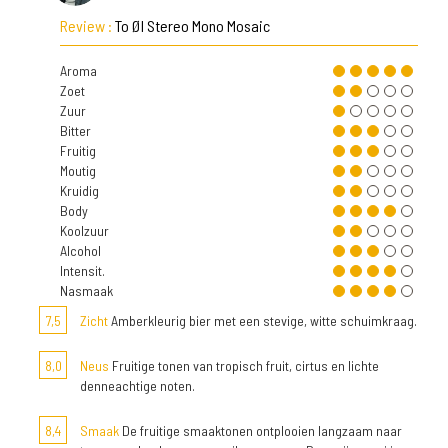
Review :
To Øl Stereo Mono Mosaic
Aroma
Zoet
Zuur
Bitter
Fruitig
Moutig
Kruidig
Body
Koolzuur
Alcohol
Intensit.
Nasmaak
7,5
Zicht
Amberkleurig bier met een stevige, witte schuimkraag.
8,0
Neus
Fruitige tonen van tropisch fruit, cirtus en lichte
denneachtige noten.
8,4
Smaak
De fruitige smaaktonen ontplooien langzaam naar