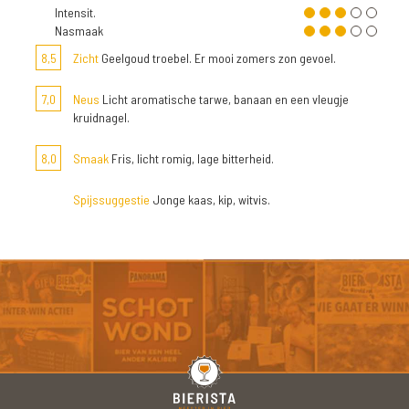
Intensit.
Nasmaak
8,5
Zicht
Geelgoud troebel. Er mooi zomers zon gevoel.
7,0
Neus
Licht aromatische tarwe, banaan en een vleugje
kruidnagel.
8,0
Smaak
Fris, licht romig, lage bitterheid.
Spijssuggestie
Jonge kaas, kip, witvis.