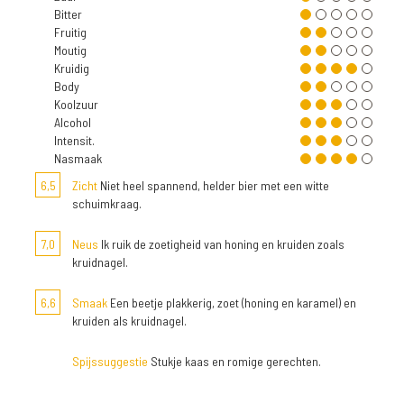
Bitter
Fruitig
Moutig
Kruidig
Body
Koolzuur
Alcohol
Intensit.
Nasmaak
6,5
Zicht
Niet heel spannend, helder bier met een witte
schuimkraag.
7,0
Neus
Ik ruik de zoetigheid van honing en kruiden zoals
kruidnagel.
6,6
Smaak
Een beetje plakkerig, zoet (honing en karamel) en
kruiden als kruidnagel.
Spijssuggestie
Stukje kaas en romige gerechten.