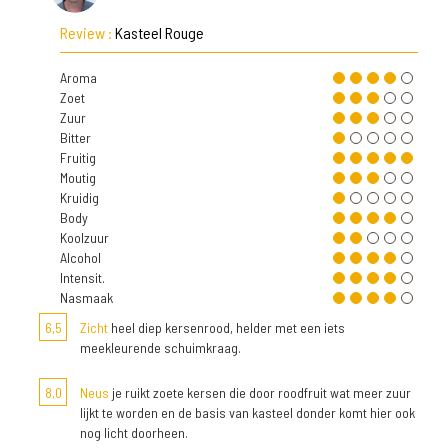
Review :
Kasteel Rouge
Aroma
Zoet
Zuur
Bitter
Fruitig
Moutig
Kruidig
Body
Koolzuur
Alcohol
Intensit.
Nasmaak
6,5
Zicht
heel diep kersenrood, helder met een iets
meekleurende schuimkraag.
8,0
Neus
je ruikt zoete kersen die door roodfruit wat meer zuur
lijkt te worden en de basis van kasteel donder komt hier ook
nog licht doorheen.