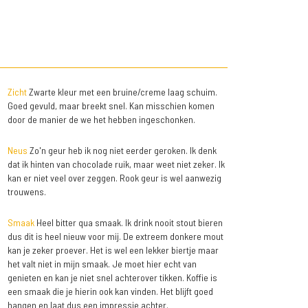
Zicht
Zwarte kleur met een bruine/creme laag schuim.
Goed gevuld, maar breekt snel. Kan misschien komen
door de manier de we het hebben ingeschonken.
Neus
Zo'n geur heb ik nog niet eerder geroken. Ik denk
dat ik hinten van chocolade ruik, maar weet niet zeker. Ik
kan er niet veel over zeggen. Rook geur is wel aanwezig
trouwens.
Smaak
Heel bitter qua smaak. Ik drink nooit stout bieren
dus dit is heel nieuw voor mij. De extreem donkere mout
kan je zeker proever. Het is wel een lekker biertje maar
het valt niet in mijn smaak. Je moet hier echt van
genieten en kan je niet snel achterover tikken. Koffie is
een smaak die je hierin ook kan vinden. Het blijft goed
hangen en laat dus een impressie achter.