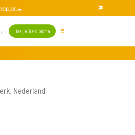
exemplaar →
Haal je Bierdiploma
gin
erk, Nederland