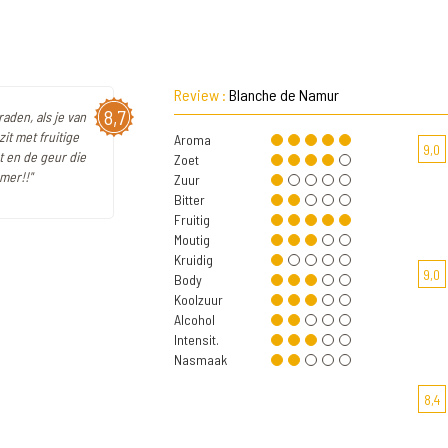
Review :
Blanche de Namur
8,7
aden, als je van
zit met fruitige
Aroma
9,0
t en de geur die
Zoet
mer!!"
Zuur
Bitter
Fruitig
Moutig
Kruidig
9,0
Body
Koolzuur
Alcohol
Intensit.
Nasmaak
8,4