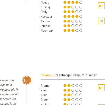
Moutig
8,0
Kruidig
Body
Koolzuur
Alcohol
7,6
Intensit.
Nasmaak
Review :
Steenberge Premium Pilsener
5,4
 kan er nou
eurgesteld
Aroma
6,0
re geur die ik
Zoet
 achter dat dit
Zuur
aar achter kan
Bitter
n, dan is dit
Fruitig