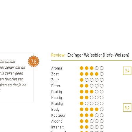
Review :
Erdinger Weissbier (Hefe-Weizen)
7,8
 dat omdat
et zeker dat dit
Aroma
7,4
t is zeker geen
Zoet
en favoriet van
Zuur
ken en dat je na
Bitter
Fruitig
Moutig
Kruidig
8,2
Body
Koolzuur
Alcohol
Intensit.