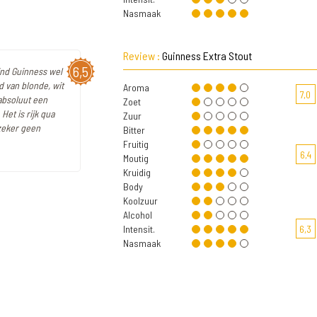
Nasmaak
Review :
Guinness Extra Stout
6,5
vind Guinness wel
d van blonde, wit
Aroma
7,0
 absoluut een
Zoet
et is rijk qua
Zuur
 zeker geen
Bitter
Fruitig
6,4
Moutig
Kruidig
Body
Koolzuur
Alcohol
Intensit.
6,3
Nasmaak