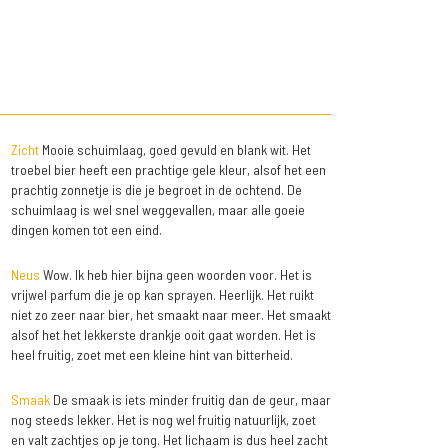
Zicht
Mooie schuimlaag, goed gevuld en blank wit. Het
troebel bier heeft een prachtige gele kleur, alsof het een
prachtig zonnetje is die je begroet in de ochtend. De
schuimlaag is wel snel weggevallen, maar alle goeie
dingen komen tot een eind.
Neus
Wow. Ik heb hier bijna geen woorden voor. Het is
vrijwel parfum die je op kan sprayen. Heerlijk. Het ruikt
niet zo zeer naar bier, het smaakt naar meer. Het smaakt
alsof het het lekkerste drankje ooit gaat worden. Het is
heel fruitig, zoet met een kleine hint van bitterheid.
Smaak
De smaak is iets minder fruitig dan de geur, maar
nog steeds lekker. Het is nog wel fruitig natuurlijk, zoet
en valt zachtjes op je tong. Het lichaam is dus heel zacht