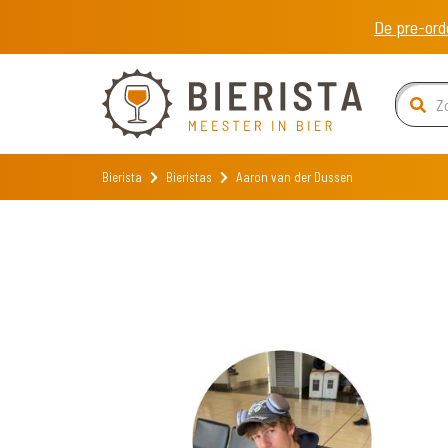
De pre-ord
Bierista
Bieristas
Aaron van der Dussen