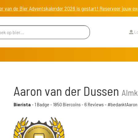
er van de Bier Adventskalender 2026 is gestart! Reserveer jouw 
Lo
Aaron van der Dussen
Almk
Bierista
-
1 Badge
-
1850 Biercoins
-
6 Reviews
- #bedanktAaron