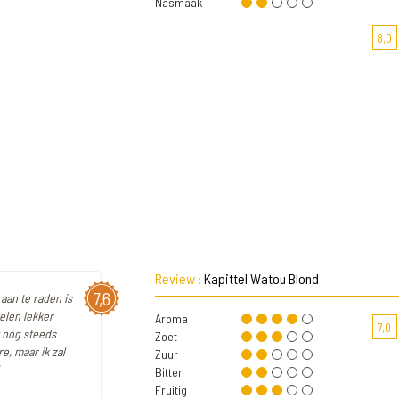
Nasmaak
8,0
Review :
Kapittel Watou Blond
7,6
 aan te raden is
velen lekker
Aroma
7,0
t nog steeds
Zoet
e, maar ik zal
Zuur
Bitter
Fruitig