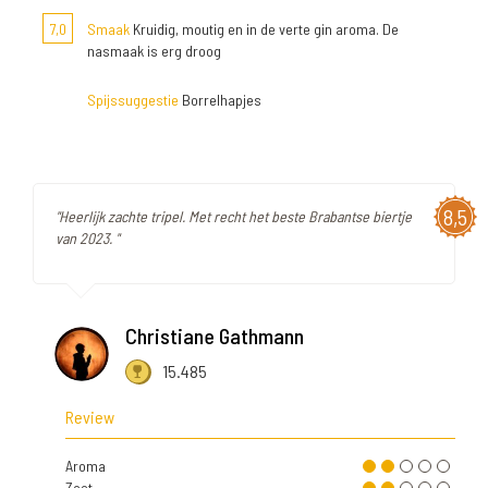
7,0
Smaak
Kruidig, moutig en in de verte gin aroma. De
nasmaak is erg droog
Spijssuggestie
Borrelhapjes
8,5
"Heerlijk zachte tripel. Met recht het beste Brabantse biertje
van 2023. "
Christiane Gathmann
15.485
Review
Aroma
Zoet