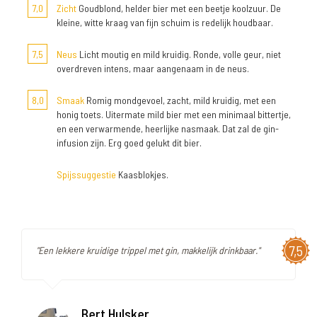
7,0
Zicht
Goudblond, helder bier met een beetje koolzuur. De
kleine, witte kraag van fijn schuim is redelijk houdbaar.
7,5
Neus
Licht moutig en mild kruidig. Ronde, volle geur, niet
overdreven intens, maar aangenaam in de neus.
8,0
Smaak
Romig mondgevoel, zacht, mild kruidig, met een
honig toets. Uitermate mild bier met een minimaal bittertje,
en een verwarmende, heerlijke nasmaak. Dat zal de gin-
infusion zijn. Erg goed gelukt dit bier.
Spijssuggestie
Kaasblokjes.
7,5
"Een lekkere kruidige trippel met gin, makkelijk drinkbaar."
Bert Hulsker