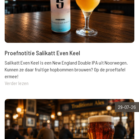
Proefnotitie Salikatt Even Keel
Salikatt Even Keel is een New England Double IPA uit Noorwegen.
Kunnen ze daar fruitige hopbommen brouwen? Op de proeftafel
ermee!
Verder lezen
29-07-26