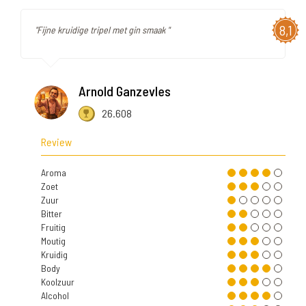
8,1
"Fijne kruidige tripel met gin smaak "
Arnold Ganzevles
26.608
Review
Aroma
Zoet
Zuur
Bitter
Fruitig
Moutig
Kruidig
Body
Koolzuur
Alcohol