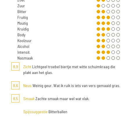
Zuur
Bitter
Fruitig
Moutig
Kruidig
Body
Koolzuur
Alcohol
Intensit.
Nasmaak
8,9
Zicht
Lichtgeel troebel biertje met witte schuimkraag die
plakt aan het glas.
8,6
Neus
Weinig geur. Wat ik ruik is iets van vers gemaaid gras.
8,5
Smaak
Zachte smaak maar wel wat vlak.
Spijssuggestie
Bitterballen