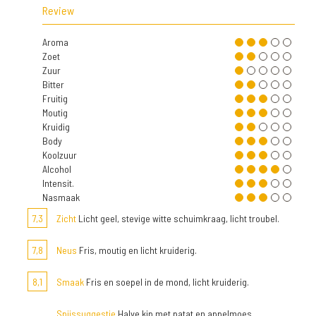
Review
Aroma
Zoet
Zuur
Bitter
Fruitig
Moutig
Kruidig
Body
Koolzuur
Alcohol
Intensit.
Nasmaak
7,3
Zicht
Licht geel, stevige witte schuimkraag, licht troubel.
7,8
Neus
Fris, moutig en licht kruiderig.
8,1
Smaak
Fris en soepel in de mond, licht kruiderig.
Spijssuggestie
Halve kip met patat en appelmoes.