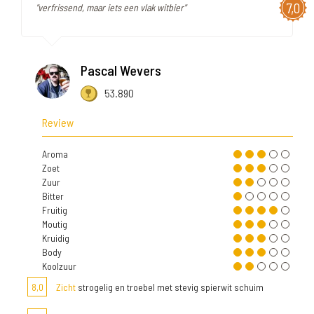
7,0
"verfrissend, maar iets een vlak witbier"
Pascal Wevers
53.890
Review
Aroma
Zoet
Zuur
Bitter
Fruitig
Moutig
Kruidig
Body
Koolzuur
8,0
Zicht
strogelig en troebel met stevig spierwit schuim