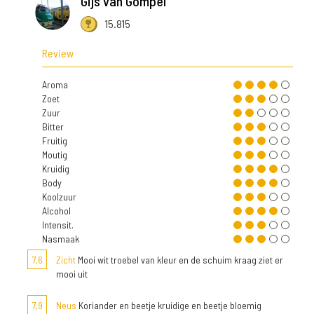
Gijs van Gompel
15.815
Review
Aroma
Zoet
Zuur
Bitter
Fruitig
Moutig
Kruidig
Body
Koolzuur
Alcohol
Intensit.
Nasmaak
7,6
Zicht
Mooi wit troebel van kleur en de schuim kraag ziet er
mooi uit
7,9
Neus
Koriander en beetje kruidige en beetje bloemig