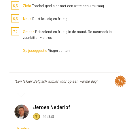
6,5
Zicht
Troebel geel bier met een witte schuimkraag
6,5
Neus
Ruikt kruidig en fruitig
7,2
Smaak
Prikkelend en fruitig in de mond. De nasmaak is
zuurbitter + citrus
Spijssuggestie
Visgerechten
7,4
"Een lekker Belgisch witbier voor op een warme dag"
Jeroen Nederlof
14.030
Review