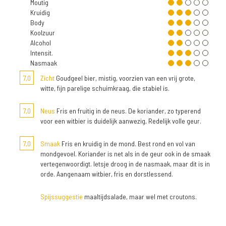
Moutig
Kruidig
Body
Koolzuur
Alcohol
Intensit.
Nasmaak
7,0
Zicht
Goudgeel bier, mistig, voorzien van een vrij grote,
witte, fijn parelige schuimkraag, die stabiel is.
7,0
Neus
Fris en fruitig in de neus. De koriander, zo typerend
voor een witbier is duidelijk aanwezig, Redelijk volle geur.
7,0
Smaak
Fris en kruidig in de mond. Best rond en vol van
mondgevoel. Koriander is net als in de geur ook in de smaak
vertegenwoordigt. Ietsje droog in de nasmaak, maar dit is in
orde. Aangenaam witbier, fris en dorstlessend.
Spijssuggestie
maaltijdsalade, maar wel met croutons.