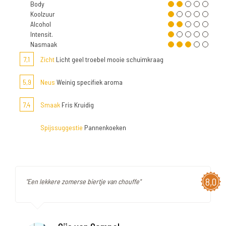
Body
Koolzuur
Alcohol
Intensit.
Nasmaak
7,1
Zicht
Licht geel troebel mooie schuimkraag
5,9
Neus
Weinig specifiek aroma
7,4
Smaak
Fris Kruidig
Spijssuggestie
Pannenkoeken
8,0
"Een lekkere zomerse biertje van chouffe"