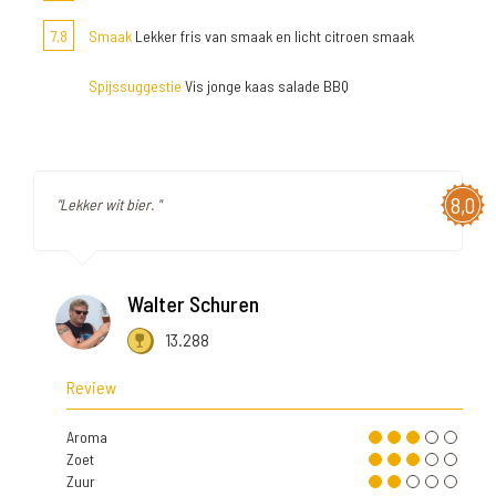
7,8
Smaak
Lekker fris van smaak en licht citroen smaak
Spijssuggestie
Vis jonge kaas salade BBQ
8,0
"Lekker wit bier. "
Walter Schuren
13.288
Review
Aroma
Zoet
Zuur