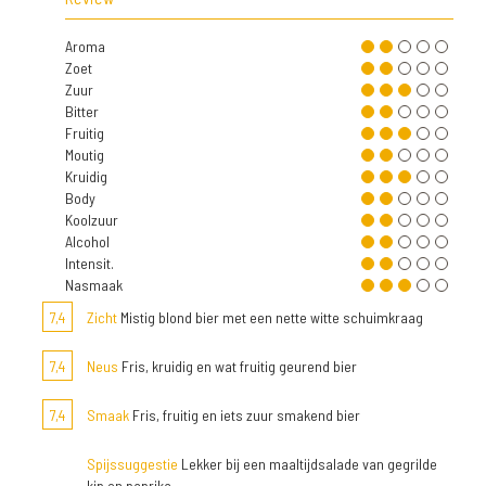
Aroma
Zoet
Zuur
Bitter
Fruitig
Moutig
Kruidig
Body
Koolzuur
Alcohol
Intensit.
Nasmaak
7,4
Zicht
Mistig blond bier met een nette witte schuimkraag
7,4
Neus
Fris, kruidig en wat fruitig geurend bier
7,4
Smaak
Fris, fruitig en iets zuur smakend bier
Spijssuggestie
Lekker bij een maaltijdsalade van gegrilde
kip en paprika