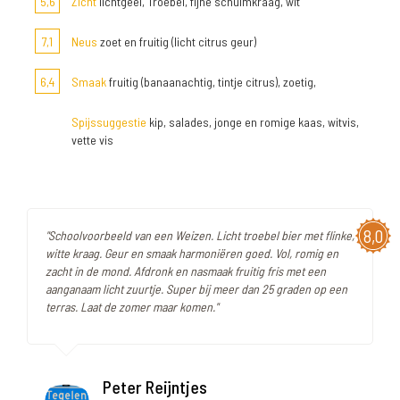
5,6
Zicht
lichtgeel, Troebel, fijne schuimkraag, wit
7,1
Neus
zoet en fruitig (licht citrus geur)
6,4
Smaak
fruitig (banaanachtig, tintje citrus), zoetig,
Spijssuggestie
kip, salades, jonge en romige kaas, witvis,
vette vis
8,0
"Schoolvoorbeeld van een Weizen. Licht troebel bier met flinke,
witte kraag. Geur en smaak harmoniëren goed. Vol, romig en
zacht in de mond. Afdronk en nasmaak fruitig fris met een
aanganaam licht zuurtje. Super bij meer dan 25 graden op een
terras. Laat de zomer maar komen."
Peter Reijntjes