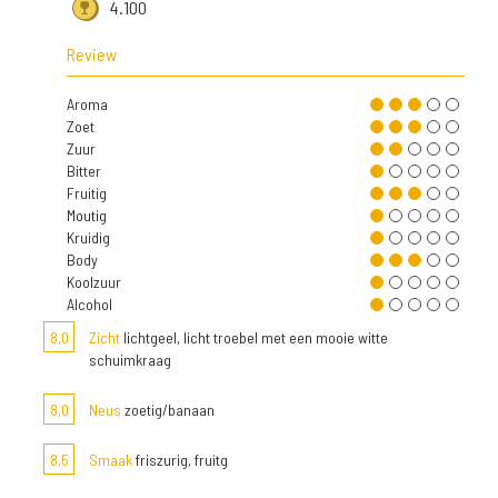
4.100
Review
Aroma
Zoet
Zuur
Bitter
Fruitig
Moutig
Kruidig
Body
Koolzuur
Alcohol
8,0
Zicht
lichtgeel, licht troebel met een mooie witte
schuimkraag
8,0
Neus
zoetig/banaan
8,5
Smaak
friszurig, fruitg