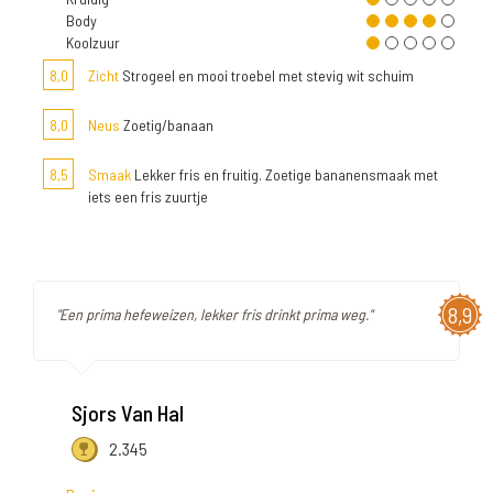
Body
Koolzuur
8,0
Zicht
Strogeel en mooi troebel met stevig wit schuim
8,0
Neus
Zoetig/banaan
8,5
Smaak
Lekker fris en fruitig. Zoetige bananensmaak met
iets een fris zuurtje
8,9
"Een prima hefeweizen, lekker fris drinkt prima weg."
Sjors Van Hal
2.345