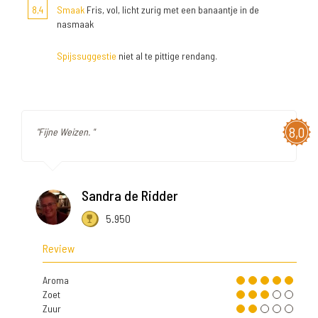
8,4
Smaak
Fris, vol, licht zurig met een banaantje in de
nasmaak
Spijssuggestie
niet al te pittige rendang.
8,0
"Fijne Weizen. "
Sandra de Ridder
5.950
Review
Aroma
Zoet
Zuur