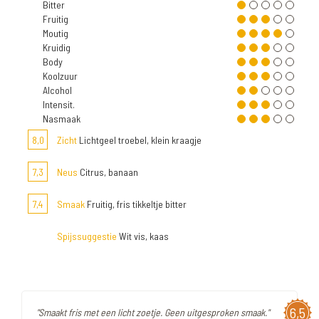
Bitter
Fruitig
Moutig
Kruidig
Body
Koolzuur
Alcohol
Intensit.
Nasmaak
8,0
Zicht
Lichtgeel troebel, klein kraagje
7,3
Neus
Citrus, banaan
7,4
Smaak
Fruitig, fris tikkeltje bitter
Spijssuggestie
Wit vis, kaas
6,5
"Smaakt fris met een licht zoetje. Geen uitgesproken smaak."