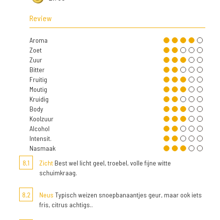
Review
Aroma
Zoet
Zuur
Bitter
Fruitig
Moutig
Kruidig
Body
Koolzuur
Alcohol
Intensit.
Nasmaak
8,1
Zicht
Best wel licht geel, troebel, volle fijne witte
schuimkraag.
8,2
Neus
Typisch weizen snoepbanaantjes geur, maar ook iets
fris, citrus achtigs..