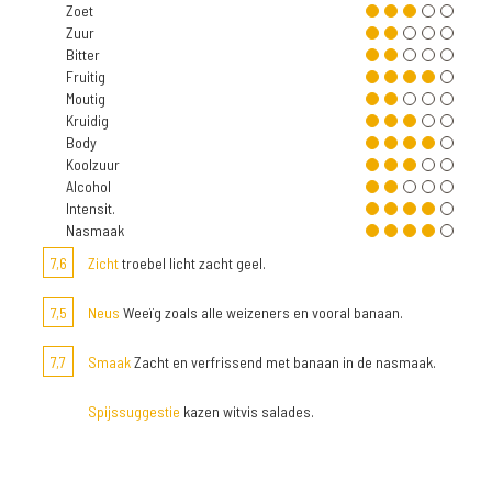
Zoet
Zuur
Bitter
Fruitig
Moutig
Kruidig
Body
Koolzuur
Alcohol
Intensit.
Nasmaak
7,6
Zicht
troebel licht zacht geel.
7,5
Neus
Weeïg zoals alle weizeners en vooral banaan.
7,7
Smaak
Zacht en verfrissend met banaan in de nasmaak.
Spijssuggestie
kazen witvis salades.