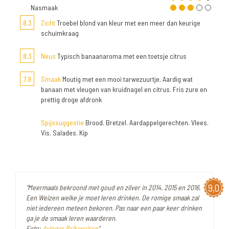
Nasmaak
8,3
Zicht
Troebel blond van kleur met een meer dan keurige
schuimkraag
8,3
Neus
Typisch banaanaroma met een toetsje citrus
7,9
Smaak
Moutig met een mooi tarwezuurtje. Aardig wat
banaan met vleugen van kruidnagel en citrus. Fris zure en
prettig droge afdronk
Spijssuggestie
Brood. Bretzel. Aardappelgerechten. Vlees.
Vis. Salades. Kip
9,0
"Meermaals bekroond met goud en zilver in 2014, 2015 en 2016.
Een Weizen welke je moet leren drinken. De romige smaak zal
niet iedereen meteen bekoren. Pas naar een paar keer drinken
ga je de smaak leren waarderen.
Foto:
Ayinger Bräuweisse
"