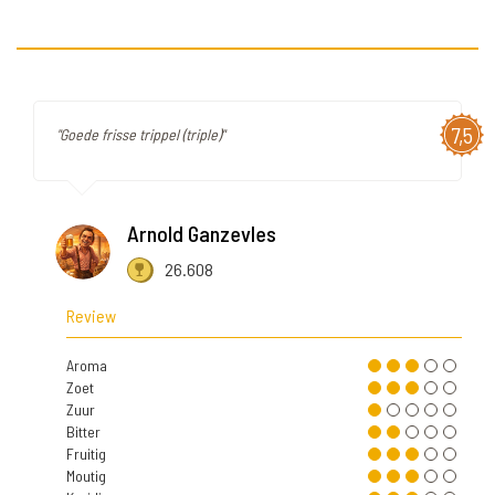
7,5
"Goede frisse trippel (triple)"
Arnold Ganzevles
26.608
Review
Aroma
Zoet
Zuur
Bitter
Fruitig
Moutig