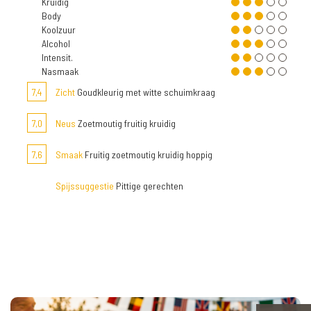
Kruidig
Body
Koolzuur
Alcohol
Intensit.
Nasmaak
7,4
Zicht
Goudkleurig met witte schuimkraag
7,0
Neus
Zoetmoutig fruitig kruidig
7,6
Smaak
Fruitig zoetmoutig kruidig hoppig
Spijssuggestie
Pittige gerechten