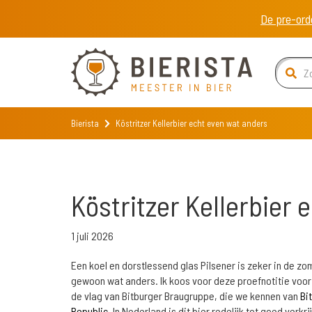
De pre-ord
Bierista
Köstritzer Kellerbier echt even wat anders
Köstritzer Kellerbier
1 juli 2026
Een koel en dorstlessend glas Pilsener is zeker in de 
gewoon wat anders. Ik koos voor deze proefnotitie voo
de vlag van Bitburger Braugruppe, die we kennen van
Bi
Republic
. In Nederland is dit bier redelijk tot goed verkri