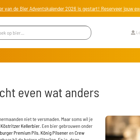
er van de Bier Adventskalender 2026 is gestart! Reserveer jouw 
Lo
 echt even wat anders
zomermaanden niet te versmaden. Maar soms wil je
r
Köstritzer Kellerbier
. Een bier gebrouwen onder
tburger Premium Pils
,
König Pilsener
en
Crew
jgbaar bij de betere slijterijen. En ja, deze