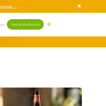
exemplaar →
Haal je Bierdiploma
gin