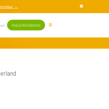
exemplaar →
Haal je Bierdiploma
gin
derland