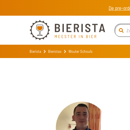
De pre-ord
Bierista
Bieristas
Wouter Schouls