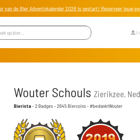
er van de Bier Adventskalender 2026 is gestart! Reserveer jouw 
Lo
Wouter Schouls
Zierikzee, Ne
Bierista
-
2 Badges
-
2645 Biercoins
- #bedanktWouter