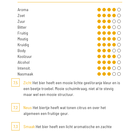
Aroma
Zoet
Zuur
Bitter
Fruitig
Moutig
Kruidig
Body
Koolzuur
Alcohol
Intensit.
Nasmaak
7,5
Zicht
Het bier heeft een mooie lichte geel/oranje kleur en is
een beetje troebel. Mooie schuimkraag, niet al te stevig
maar wel een mooie structuur.
7,2
Neus
Het biertje heeft wat tonen citrus en over het
algemeen een fruitige geur.
7,3
Smaak
Het bier heeft een licht aromatische en zachte