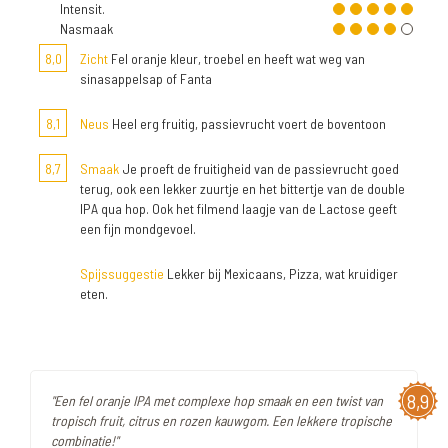
Intensit.
Nasmaak
8,0
Zicht
Fel oranje kleur, troebel en heeft wat weg van
sinasappelsap of Fanta
8,1
Neus
Heel erg fruitig, passievrucht voert de boventoon
8,7
Smaak
Je proeft de fruitigheid van de passievrucht goed
terug, ook een lekker zuurtje en het bittertje van de double
IPA qua hop. Ook het filmend laagje van de Lactose geeft
een fijn mondgevoel.
Spijssuggestie
Lekker bij Mexicaans, Pizza, wat kruidiger
eten.
8,9
"Een fel oranje IPA met complexe hop smaak en een twist van
tropisch fruit, citrus en rozen kauwgom. Een lekkere tropische
combinatie!"