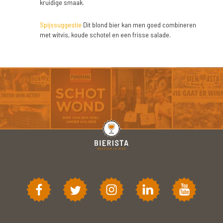
kruidige smaak.
Spijssuggestie
Dit blond bier kan men goed combineren
met witvis, koude schotel en een frisse salade.