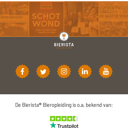
De Bierista® Bieropleiding is o.a. bekend van: