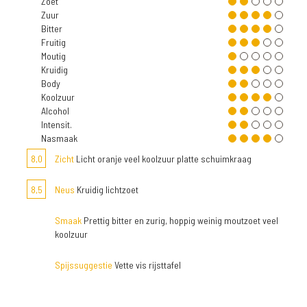
Zoet
Zuur
Bitter
Fruitig
Moutig
Kruidig
Body
Koolzuur
Alcohol
Intensit.
Nasmaak
8,0
Zicht
Licht oranje veel koolzuur platte schuimkraag
8,5
Neus
Kruidig lichtzoet
Smaak
Prettig bitter en zurig, hoppig weinig moutzoet veel
koolzuur
Spijssuggestie
Vette vis rijsttafel