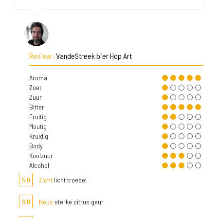
Review :
VandeStreek bier Hop Art
Aroma
Zoet
Zuur
Bitter
Fruitig
Moutig
Kruidig
Body
Koolzuur
Alcohol
5,0
Zicht
licht troebel
8,0
Neus
sterke citrus geur