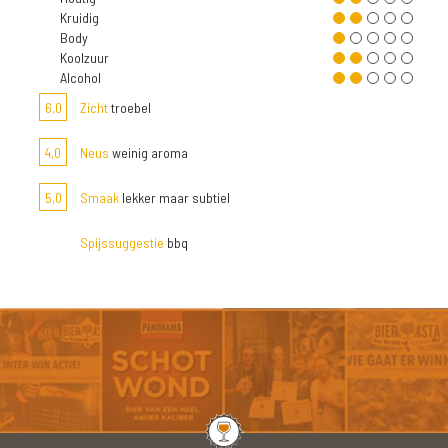
Kruidig
Body
Koolzuur
Alcohol
6,0
Zicht
troebel
4,0
Neus
weinig aroma
5,0
Smaak
lekker maar subtiel
Spijssuggestie
bbq