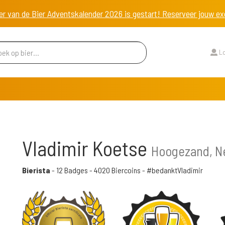
er van de Bier Adventskalender 2026 is gestart! Reserveer jouw 
Lo
Vladimir Koetse
Hoogezand, N
Bierista
-
12 Badges
-
4020 Biercoins
- #bedanktVladimir