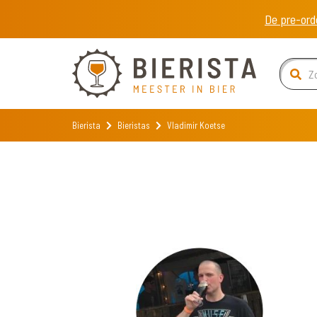
De pre-ord
Bierista
Bieristas
Vladimir Koetse