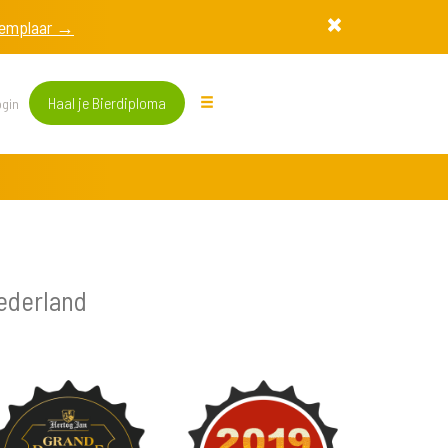
exemplaar →
Haal je Bierdiploma
gin
ederland