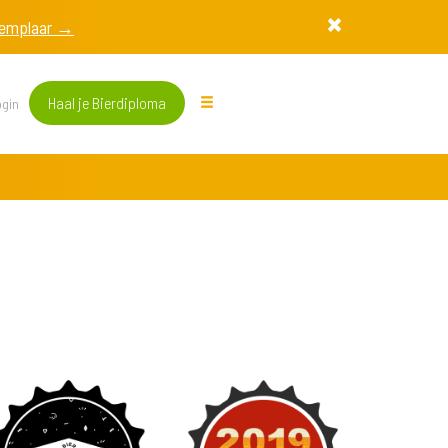
exemplaar →
Haal je Bierdiploma
gin