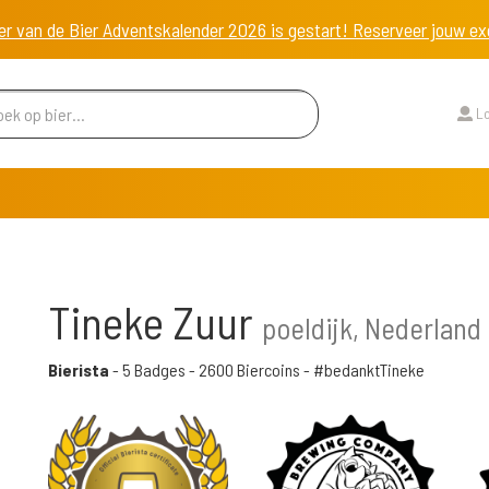
er van de Bier Adventskalender 2026 is gestart! Reserveer jouw 
Lo
Tineke Zuur
poeldijk, Nederland
Bierista
-
5 Badges
-
2600 Biercoins
- #bedanktTineke