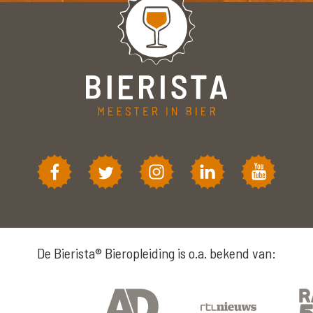
De Bierista® Bieropleiding is o.a. bekend van: