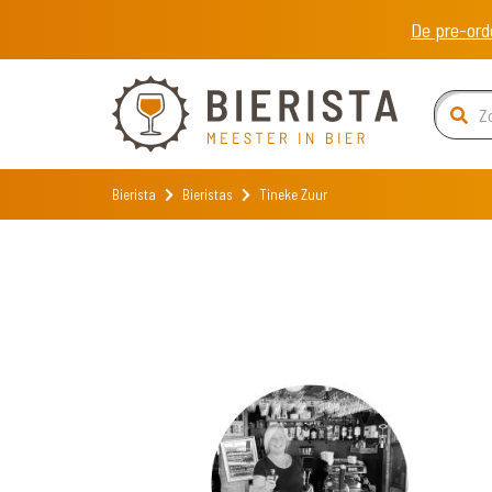
De pre-ord
Bierista
Bieristas
Tineke Zuur