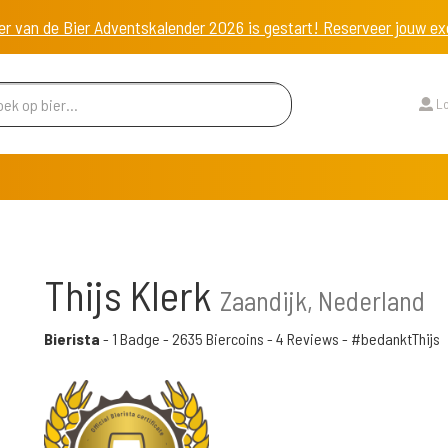
er van de Bier Adventskalender 2026 is gestart! Reserveer jouw 
Lo
Thijs Klerk
Zaandijk, Nederland
Bierista
-
1 Badge
-
2635 Biercoins
-
4 Reviews
- #bedanktThijs