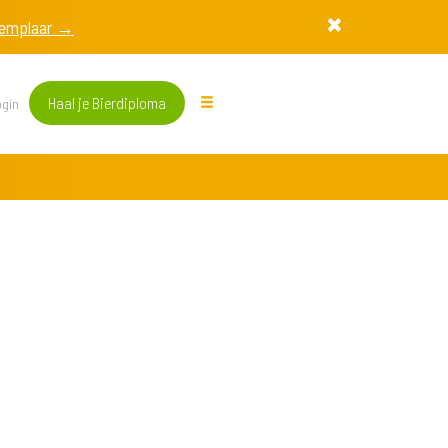
exemplaar →
Haal je Bierdiploma
gin