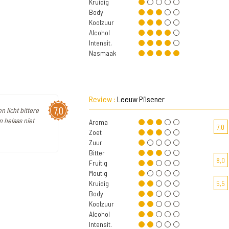
Kruidig
Body
Koolzuur
Alcohol
Intensit.
Nasmaak
Review :
Leeuw Pilsener
7,0
n licht bittere
 helaas niet
Aroma
7,0
Zoet
Zuur
Bitter
8,0
Fruitig
Moutig
Kruidig
5,5
Body
Koolzuur
Alcohol
Intensit.