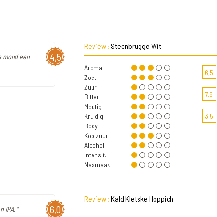
Review :
Steenbrugge Wit
4,5
 de mond een
Aroma
6,5
Zoet
Zuur
7,5
Bitter
Moutig
Kruidig
3,5
Body
Koolzuur
Alcohol
Intensit.
Nasmaak
Review :
Kald Kletske Hoppich
6,0
n IPA. "