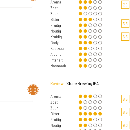
Aroma
7,0
Zoet
Zuur
Bitter
5,5
Fruitig
Moutig
Kruidig
6,5
Body
Koolzuur
Alcohol
Intensit.
Nasmaak
Review :
Stone Brewing IPA
9,0
Aroma
8,5
Zoet
Zuur
8,5
Bitter
Fruitig
Moutig
9,0