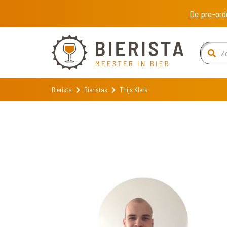
De pre-ord
Bierista
Bieristas
Thijs Klerk