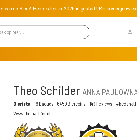
er van de Bier Adventskalender 2026 is gestart! Reserveer jouw 
Lo
Theo Schilder
ANNA PAULOWNA,
Bierista
-
18 Badges
-
6450 Biercoins
-
149 Reviews
- #bedanktT
Www.thema-bier.nl