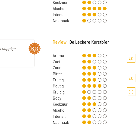
Koolzuur
Alcohol
Intensit.
Nasmaak
Review :
De Leckere Kerstbier
6,8
en hoppige
Aroma
7,0
Zoet
Zuur
Bitter
7,0
Fruitig
Moutig
Kruidig
6,8
Body
Koolzuur
Alcohol
Intensit.
Nasmaak