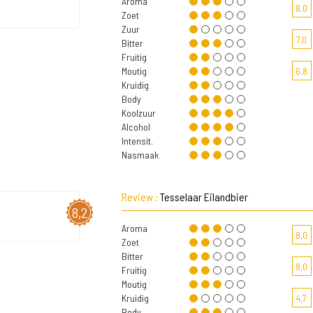
Aroma
8,0
Zoet
Zuur
7,0
Bitter
Fruitig
Moutig
6,8
Kruidig
Body
Koolzuur
Alcohol
Intensit.
Nasmaak
Review :
Tesselaar Eilandbier
8,2
Aroma
8,0
Zoet
Bitter
8,0
Fruitig
Moutig
Kruidig
4,7
Body