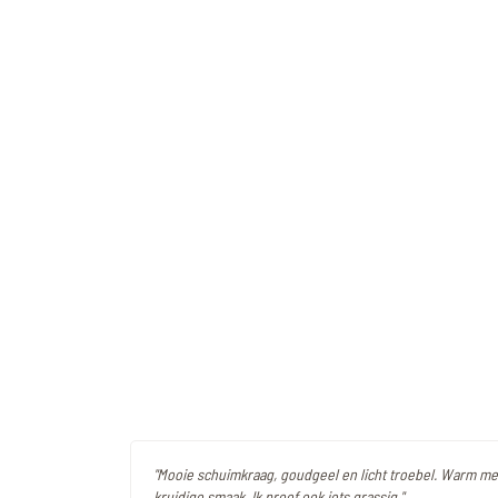
"Mooie schuimkraag, goudgeel en licht troebel. Warm m
kruidige smaak. Ik proef ook iets grassig."