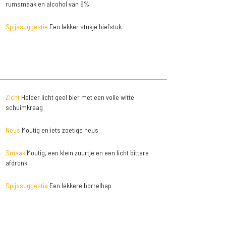
rumsmaak en alcohol van 9%
Spijssuggestie
Een lekker stukje biefstuk
Zicht
Helder licht geel bier met een volle witte
schuimkraag
Neus
Moutig en iets zoetige neus
Smaak
Moutig, een klein zuurtje en een licht bittere
afdronk
Spijssuggestie
Een lekkere borrelhap