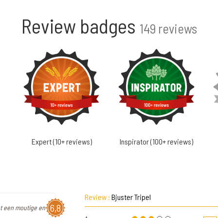
Review badges
149 reviews
Expert (10+ reviews)
Inspirator (100+ reviews)
Review :
Bjuster Tripel
6,8
et een moutige en