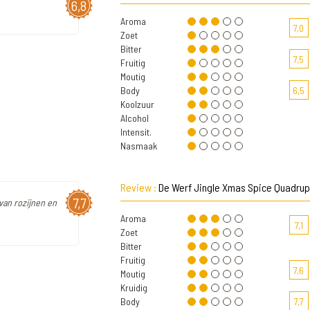
6,8
Aroma
7,0
Zoet
Bitter
7,5
Fruitig
Moutig
Body
6,5
Koolzuur
Alcohol
Intensit.
Nasmaak
Review :
De Werf Jingle Xmas Spice Quadrup
7,7
van rozijnen en
Aroma
7,1
Zoet
Bitter
Fruitig
7,6
Moutig
Kruidig
Body
7,7