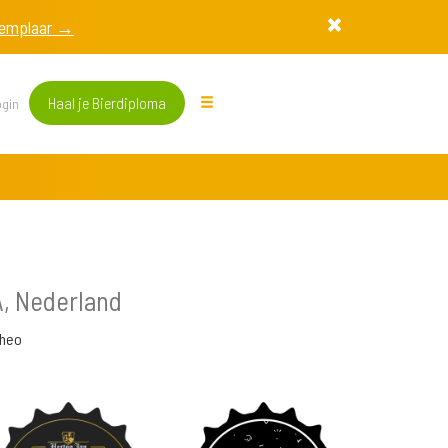
exemplaar →
Haal je Bierdiploma
gin
 Nederland
heo