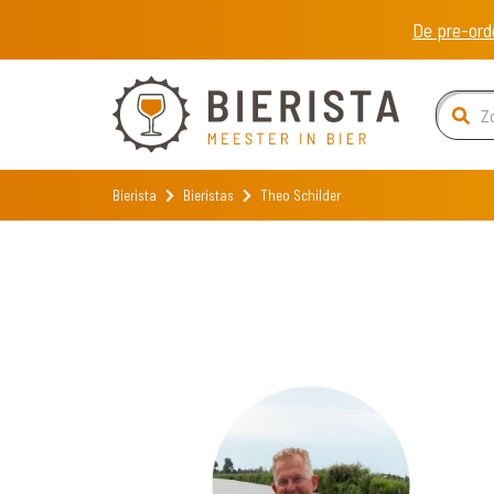
De pre-ord
Bierista
Bieristas
Theo Schilder